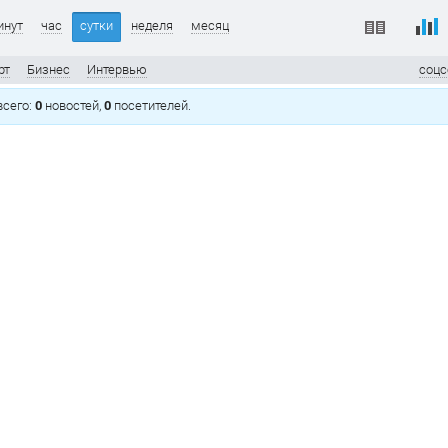
инут
час
сутки
неделя
месяц
рт
Бизнес
Интервью
соцс
 всего:
0
новостей,
0
посетителей.