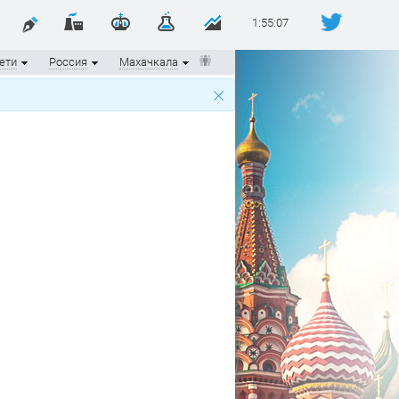
1:55:08
ети
Россия
Махачкала