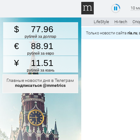
10 м
LifeStyle
Hi-tech
Спо
77.96
Только новости сайта
ria.ru
,
рублей за доллар
88.91
рублей за евро
11.51
рублей за юань
Главные новости дня в Телеграм
подписаться @mmetrics