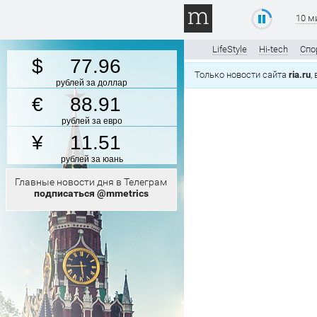
10 м
LifeStyle
Hi-tech
Спо
77.96
Только новости сайта
ria.ru
,
рублей за доллар
88.91
рублей за евро
11.51
рублей за юань
Главные новости дня в Телеграм
подписаться @mmetrics