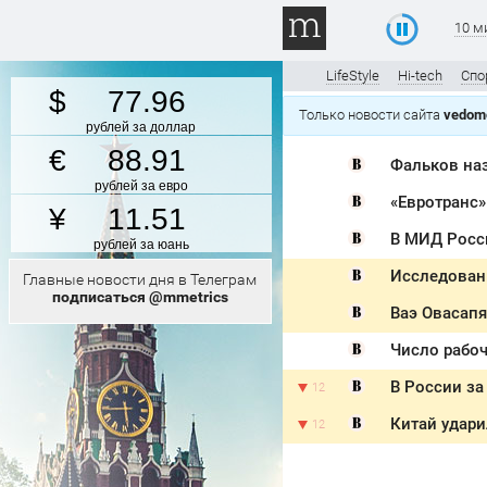
10 м
LifeStyle
Hi-tech
Спо
77.96
Только новости сайта
vedomo
рублей за доллар
88.91
Фальков на
рублей за евро
«Евротранс»
11.51
В МИД Росси
рублей за юань
Исследован
Главные новости дня в Телеграм
подписаться @mmetrics
Ваэ Овасапя
Число рабоч
В России з
12
Китай удари
12