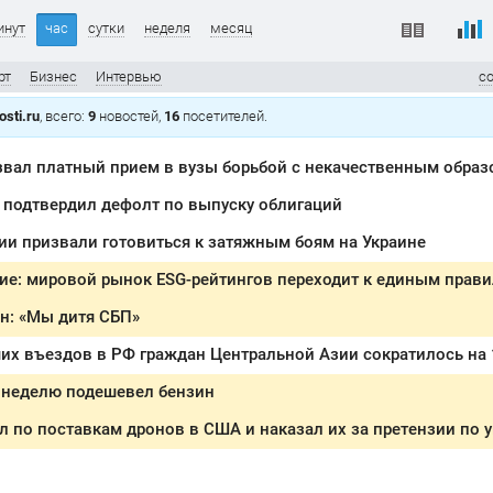
инут
час
сутки
неделя
месяц
рт
Бизнес
Интервью
с
sti.ru
, всего:
9
новостей,
16
посетителей.
звал платный прием в вузы борьбой с некачественным обра
 подтвердил дефолт по выпуску облигаций
и призвали готовиться к затяжным боям на Украине
ие: мировой рынок ESG-рейтингов переходит к единым прав
н: «Мы дитя СБП»
их въездов в РФ граждан Центральной Азии сократилось на
а неделю подешевел бензин
л по поставкам дронов в США и наказал их за претензии по 