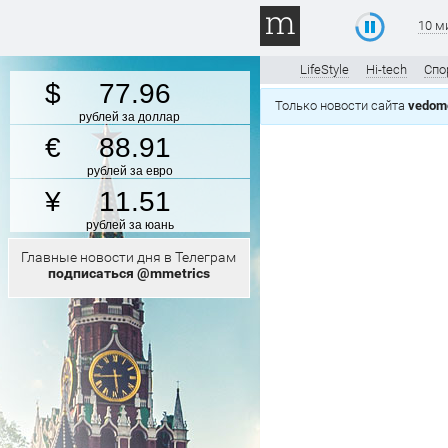
10 м
LifeStyle
Hi-tech
Спо
77.96
Только новости сайта
vedomo
рублей за доллар
88.91
рублей за евро
11.51
рублей за юань
Главные новости дня в Телеграм
подписаться @mmetrics