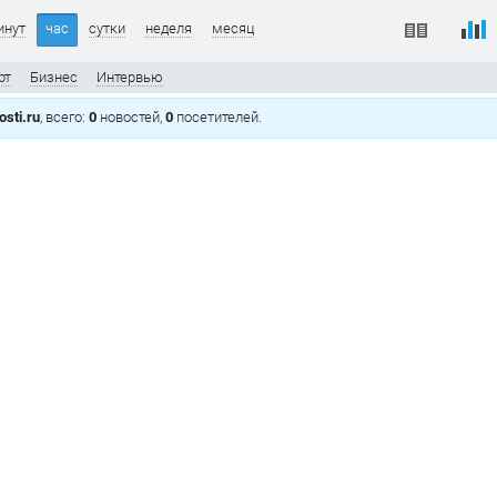
инут
час
сутки
неделя
месяц
рт
Бизнес
Интервью
sti.ru
, всего:
0
новостей,
0
посетителей.