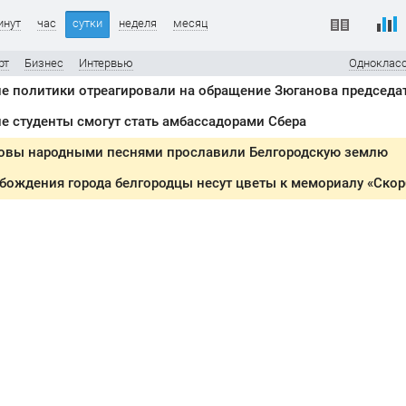
инут
час
сутки
неделя
месяц
рт
Бизнес
Интервью
Одноклас
е студенты смогут стать амбассадорами Сбера
овы народными песнями прославили Белгородскую землю
бождения города белгородцы несут цветы к мемориалу «Ско