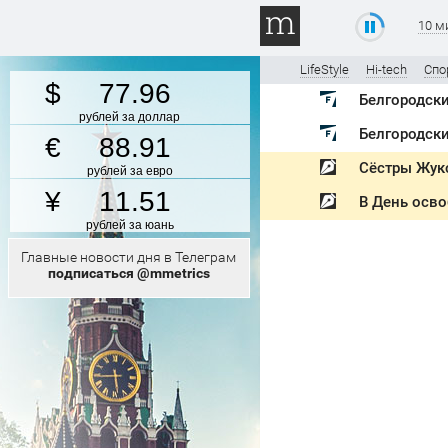
10 м
LifeStyle
Hi-tech
Спо
77.96
рублей за доллар
Белгородски
88.91
Сёстры Жук
рублей за евро
11.51
В День осво
рублей за юань
Главные новости дня в Телеграм
подписаться @mmetrics