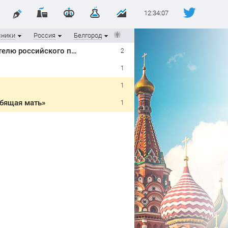
12:34:08
сники
Россия
Белгород
Белгородские политики отреагировали на обращение Зюганова председателю российского правительства
2
1
1
рбящая мать»
1