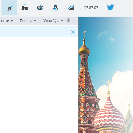
17:57:07
цсети
Россия
Улан-Удэ