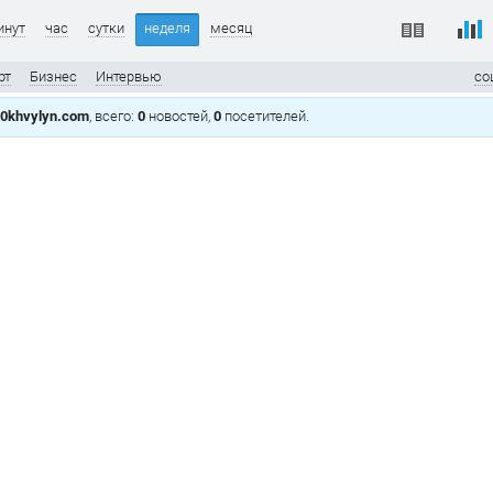
инут
час
сутки
неделя
месяц
рт
Бизнес
Интервью
со
0khvylyn.com
, всего:
0
новостей,
0
посетителей.