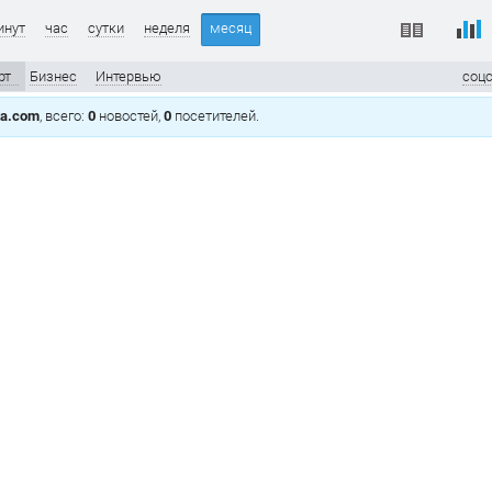
инут
час
сутки
неделя
месяц
рт
Бизнес
Интервью
соц
ta.com
, всего:
0
новостей,
0
посетителей.