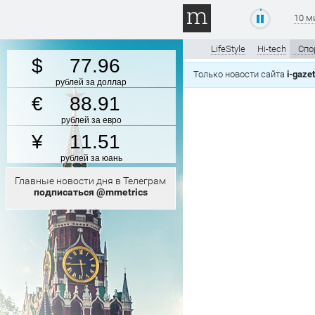
10 м
LifeStyle
Hi-tech
Спо
77.96
Только новости сайта
i-gaze
рублей за доллар
88.91
рублей за евро
11.51
рублей за юань
Главные новости дня в Телеграм
подписаться @mmetrics