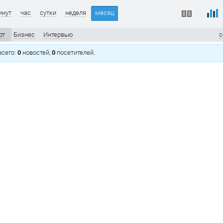
инут
час
сутки
неделя
месяц
рт
Бизнес
Интервью
с
 всего:
0
новостей,
0
посетителей.