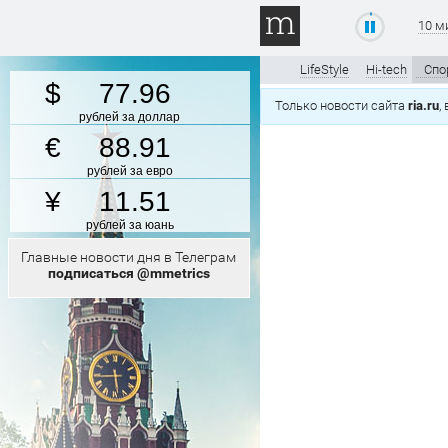
10 м
LifeStyle
Hi-tech
Спо
77.96
Только новости сайта
ria.ru
,
рублей за доллар
88.91
рублей за евро
11.51
рублей за юань
Главные новости дня в Телеграм
подписаться @mmetrics