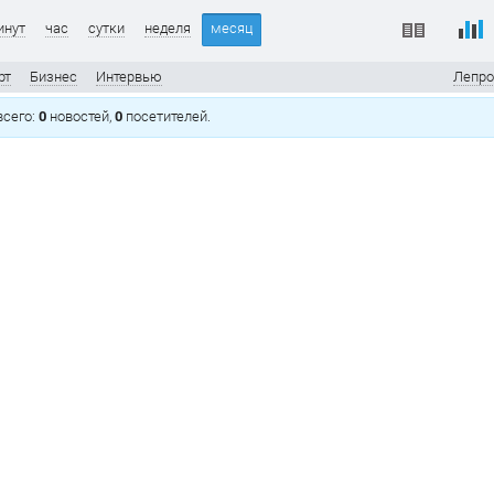
инут
час
сутки
неделя
месяц
рт
Бизнес
Интервью
Лепро
 всего:
0
новостей,
0
посетителей.