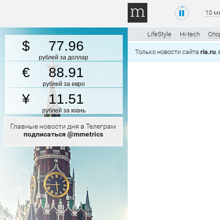
10 м
LifeStyle
Hi-tech
Спо
77.96
Только новости сайта
ria.ru
,
рублей за доллар
88.91
рублей за евро
11.51
рублей за юань
Главные новости дня в Телеграм
подписаться @mmetrics