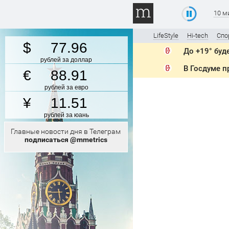
10 м
LifeStyle
Hi-tech
Спо
77.96
До +19° буд
рублей за доллар
В Госдуме п
88.91
рублей за евро
11.51
рублей за юань
Главные новости дня в Телеграм
подписаться @mmetrics