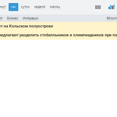
инут
час
сутки
неделя
месяц
рт
Бизнес
Интервью
ВКонт
ет на Кольском полуострове
редлагают разделить стобалльников и олимпиадников при п