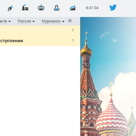
6:41:04
акте
Россия
Мурманск
1
оступлении
1