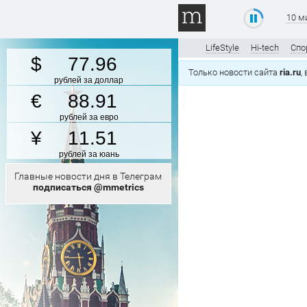
10 м
LifeStyle
Hi-tech
Спо
77.96
Только новости сайта
ria.ru
,
рублей за доллар
88.91
рублей за евро
11.51
рублей за юань
Главные новости дня в Телеграм
подписаться @mmetrics