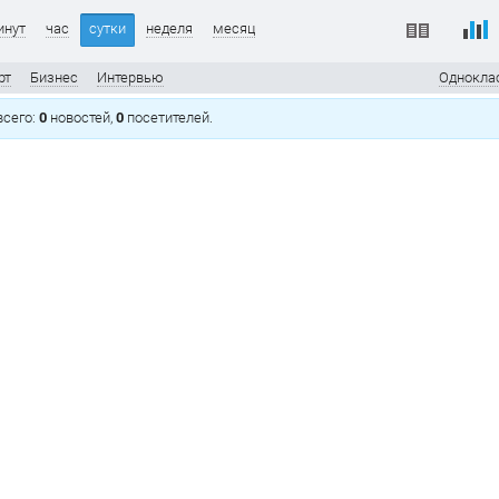
инут
час
сутки
неделя
месяц
рт
Бизнес
Интервью
Однокла
 всего:
0
новостей,
0
посетителей.