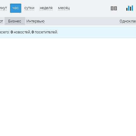
инут
час
сутки
неделя
месяц
рт
Бизнес
Интервью
Однокла
 всего:
0
новостей,
0
посетителей.