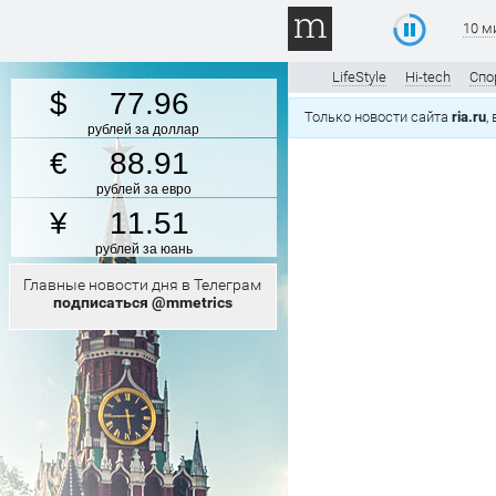
10 м
LifeStyle
Hi-tech
Спо
77.96
Только новости сайта
ria.ru
,
рублей за доллар
88.91
рублей за евро
11.51
рублей за юань
Главные новости дня в Телеграм
подписаться @mmetrics