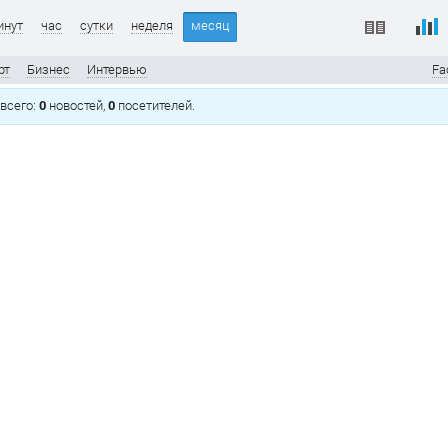
инут
час
сутки
неделя
месяц
рт
Бизнес
Интервью
Fa
, всего:
0
новостей,
0
посетителей.