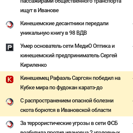
пассажирами общественного транспорта
ищут в Иванове
Кинешемские десантники передали
уникальную книгу в 98 ВДВ
Умер основатель сети МедиО Оптика и
кинешемский предприниматель Сергей
Кириленко
Кинешемец Рафаэль Саргсян победил на
Кубке мира по фудокан каратэ-до
С распространением опасной болезни
скота борются в Ивановской области
За террористические угрозы в сети ФСБ
возбудила против ивановца 2 уголовных