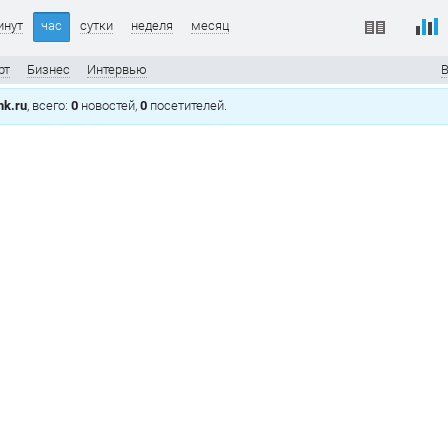
инут
час
сутки
неделя
месяц
рт
Бизнес
Интервью
В
k.ru
, всего:
0
новостей,
0
посетителей.