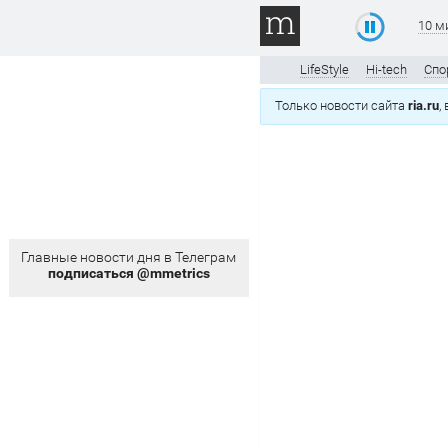
10 м
LifeStyle
Hi-tech
Спо
Только новости сайта
ria.ru
,
Главные новости дня в Телеграм
подписаться @mmetrics