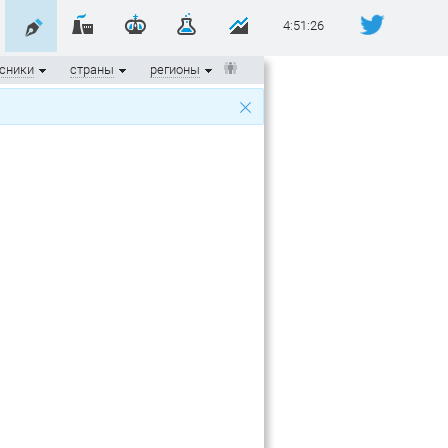
4:51:27
сники
страны
регионы