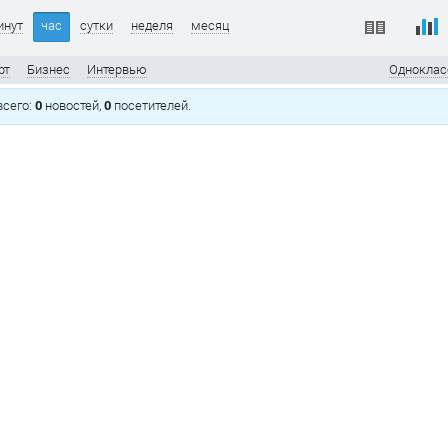
инут
час
сутки
неделя
месяц
рт
Бизнес
Интервью
Одноклас
 всего:
0
новостей,
0
посетителей.