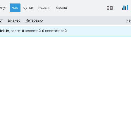
инут
час
сутки
неделя
месяц
рт
Бизнес
Интервью
Fa
rk.tv
, всего:
0
новостей,
0
посетителей.