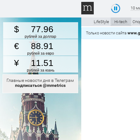
10 м
LifeStyle
Hi-tech
Спо
77.96
Только новости сайта
www.gt
рублей за доллар
88.91
рублей за евро
11.51
рублей за юань
Главные новости дня в Телеграм
подписаться @mmetrics