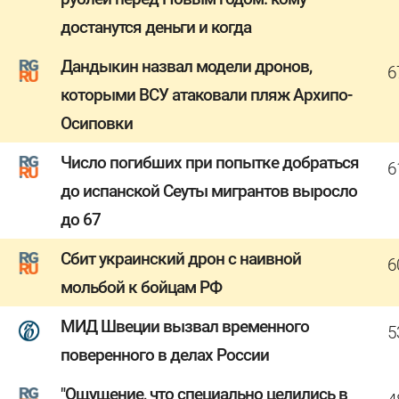
достанутся деньги и когда
Дандыкин назвал модели дронов,
6
которыми ВСУ атаковали пляж Архипо-
Осиповки
Число погибших при попытке добраться
6
до испанской Сеуты мигрантов выросло
до 67
Сбит украинский дрон с наивной
6
мольбой к бойцам РФ
МИД Швеции вызвал временного
5
поверенного в делах России
"Ощущение, что специально целились в