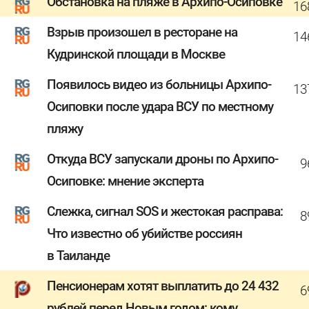
Обстановка на пляже в Архипо-Осиповке
16
Взрыв произошел в ресторане на
14
Кудринской площади в Москве
Появилось видео из больницы Архипо-
13
Осиповки после удара ВСУ по местному
пляжу
Откуда ВСУ запускали дроны по Архипо-
9
Осиповке: мнение эксперта
Слежка, сигнал SOS и жестокая расправа:
8
Что известно об убийстве россиян
в Таиланде
Пенсионерам хотят выплатить до 24 432
6
рублей перед Новым годом: кому