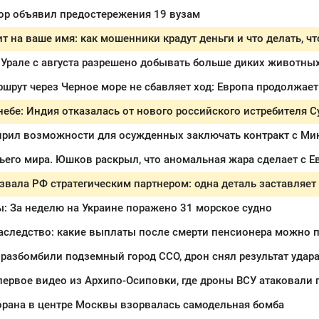
ор объявил предостережения 19 вузам
т на ваше имя: как мошенники крадут деньги и что делать, чт
Урале с августа разрешено добывать больше диких животны
ирил возможности для осужденных заключать контракт с М
ьего мира. Юшков раскрыл, что аномальная жара сделает с Е
: За неделю на Украине поражено 31 морское судно
разбомбили подземный город ССО, дрон снял результат удар
ервое видео из Архипо-Осиповки, где дроны ВСУ атаковали
орана в центре Москвы взорвалась самодельная бомба