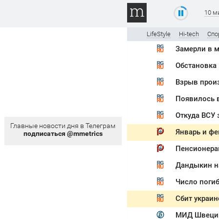
10 м
LifeStyle
Hi-tech
Спо
Замерли в м
Обстановка
Взрыв прои
Появилось 
Откуда ВСУ 
Главные новости дня в Телеграм
подписаться @mmetrics
Дандыкин н
Число погиб
Сбит украин
МИД Швеции