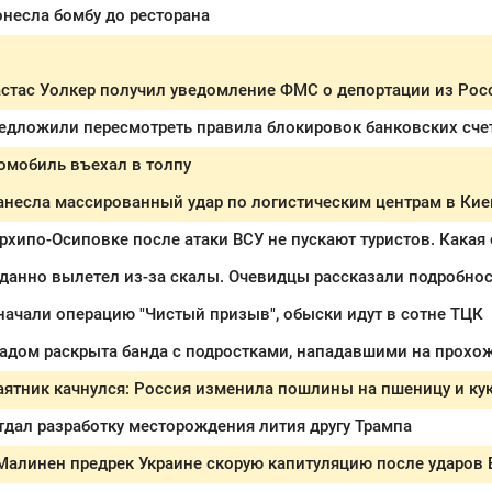
онесла бомбу до ресторана
стас Уолкер получил уведомление ФМС о депортации из Рос
редложили пересмотреть правила блокировок банковских сче
омобиль въехал в толпу
анесла массированный удар по логистическим центрам в Кие
начали операцию "Чистый призыв", обыски идут в сотне ТЦК
адом раскрыта банда с подростками, нападавшими на прохо
ятник качнулся: Россия изменила пошлины на пшеницу и куку
тдал разработку месторождения лития другу Трампа
алинен предрек Украине скорую капитуляцию после ударов 