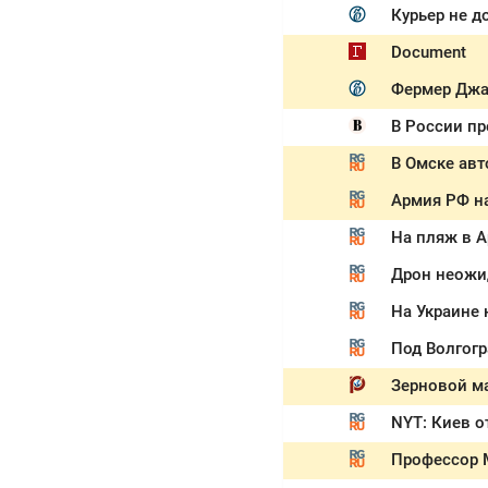
Курьер не д
Document
Фермер Джа
В России п
В Омске авт
Армия РФ н
На Украине 
Под Волгогр
Зерновой ма
NYT: Киев о
Профессор М