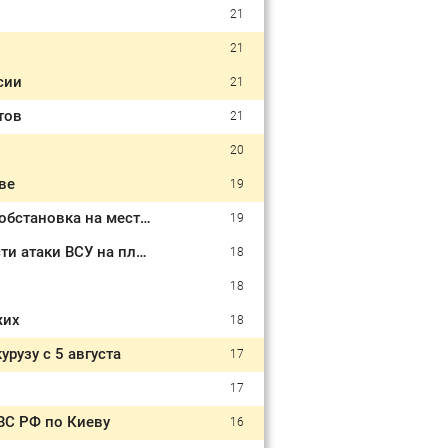
21
21
сии
21
тов
21
20
ве
19
На пляж в Архипо-Осиповке после атаки ВСУ не пускают туристов. Какая обстановка на месте ЧП
19
Дрон неожиданно вылетел из-за скалы. Очевидцы рассказали подробности атаки ВСУ на пляж в Архипо-Осиповке
18
18
жих
18
рузу с 5 августа
17
17
ВС РФ по Киеву
16