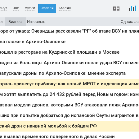
инут
час
сутки
неделя
месяц
рт
Бизнес
Интервью
Одноклас
оре от ужаса: Очевидцы рассказали "РГ" об атаке ВСУ на пля
 на пляже в Архипо-Осиповке
зошел в ресторане на Кудринской площади в Москве
видео из больницы Архипо-Осиповки после удара ВСУ по ме
запускали дроны по Архипо-Осиповке: мнение эксперта
азвал модели дронов, которыми ВСУ атаковали пляж Архипо
ших при попытке добраться до испанской Сеуты мигрантов 
ский дрон с наивной мольбой к бойцам РФ
 вызвал временного поверенного в делах России