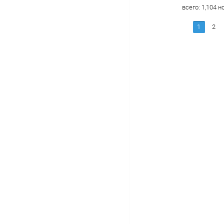
всего:
1,104
но
1
2