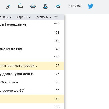
21:22:09
сники
страны
регионы
ж в Геленджике
210
178
152
стному пляжу
140
100
Январь и февраль принесут прибавку: как новый МРОТ и индексация изменят выплаты россиянам в 2027 году
77
Пенсионерам хотят выплатить до 24 432 рублей перед Новым годом: кому достанутся деньги и когда
76
-Осиповки
75
выросло до 67
72
63
60