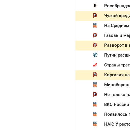
Рособрнадз
Чужой креди
На Среднем 
Путин расш
Страны трет
Минобороны
ВКС России 
Появилось п
НАК: У рест