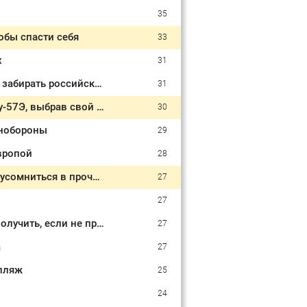
35
обы спасти себя
33
х
31
Газовый маршрут через Черное море не сбавляет ход: Европа продолжает забирать российское топливо
31
Разворот в небе: Индия отказалась от нового российского истребителя Су-57Э, выбрав свой путь
30
инобороны
29
вропой
28
Киргизия назвала РФ стратегическим партнером: одна деталь заставляет усомниться в прочности союза
27
27
Не только наследство: какие выплаты после смерти пенсионера можно получить, если не пропустить срок
27
а
27
 пляж
25
24