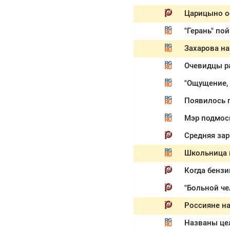
Царицыно ос
"Герань" по
Захарова н
Очевидцы ра
Появилось п
Мэр подмос
Школьница п
Когда бензи
"Больной че
Названы цел