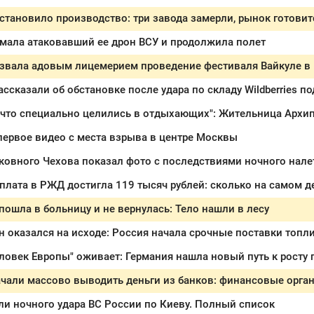
тановило производство: три завода замерли, рынок готовит
ймала атаковавший ее дрон ВСУ и продолжила полет
азвала адовым лицемерием проведение фестиваля Вайкуле в
ссказали об обстановке после удара по складу Wildberries п
ервое видео с места взрыва в центре Москвы
ковного Чехова показал фото с последствиями ночного нал
ошла в больницу и не вернулась: Тело нашли в лесу
н оказался на исходе: Россия начала срочные поставки топ
ловек Европы" оживает: Германия нашла новый путь к росту 
и ночного удара ВС России по Киеву. Полный список