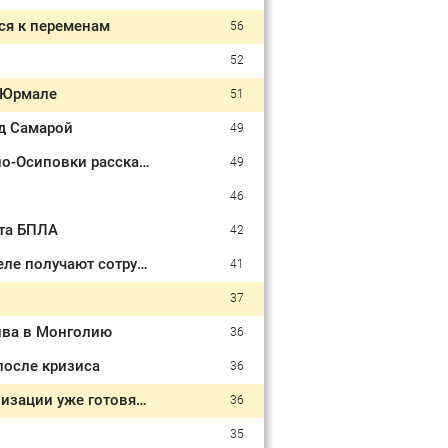
ся к переменам
56
52
 Юрмале
51
од Самарой
49
"Ощущение, что специально целились в отдыхающих": Жительница Архипо-Осиповки рассказала "РГ" об ударе дронов по пляжу
49
46
ета БПЛА
42
Средняя зарплата в РЖД достигла 119 тысяч рублей: сколько на самом деле получают сотрудники
41
37
лива в Монголию
36
после кризиса
36
Россияне начали массово выводить деньги из банков: финансовые организации уже готовят ответный ход
36
35