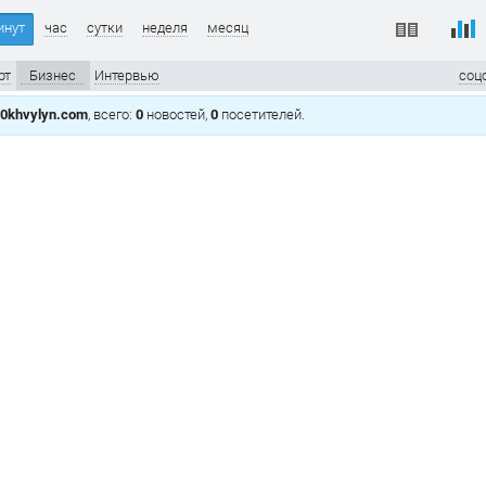
инут
час
сутки
неделя
месяц
рт
Бизнес
Интервью
соц
0khvylyn.com
, всего:
0
новостей,
0
посетителей.