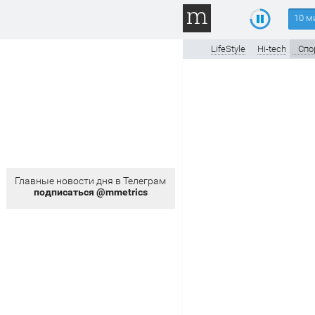
10 м
LifeStyle
Hi-tech
Спо
Главные новости дня в Телеграм
подписаться @mmetrics