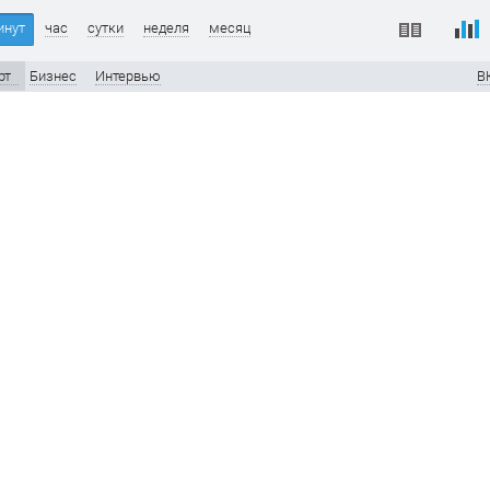
инут
час
сутки
неделя
месяц
рт
Бизнес
Интервью
В