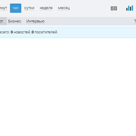
инут
час
сутки
неделя
месяц
рт
Бизнес
Интервью
T
 всего:
0
новостей,
0
посетителей.