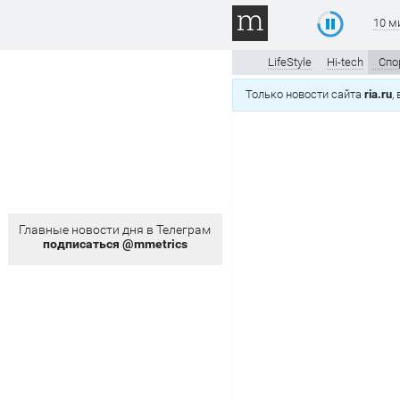
10 м
LifeStyle
Hi-tech
Спо
Только новости сайта
ria.ru
,
Главные новости дня в Телеграм
подписаться @mmetrics