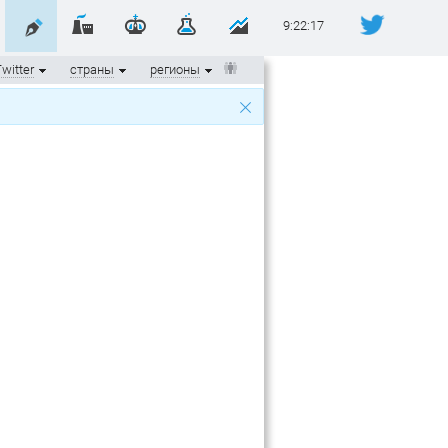
9:22:17
witter
страны
регионы