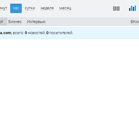
инут
час
сутки
неделя
месяц
рт
Бизнес
Интервью
ВКо
ta.com
, всего:
0
новостей,
0
посетителей.