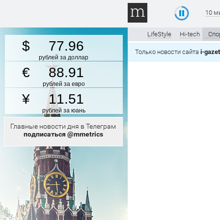
10 м
LifeStyle
Hi-tech
Спо
77.96
Только новости сайта
i-gaze
рублей за доллар
88.91
рублей за евро
11.51
рублей за юань
Главные новости дня в Телеграм
подписаться @mmetrics