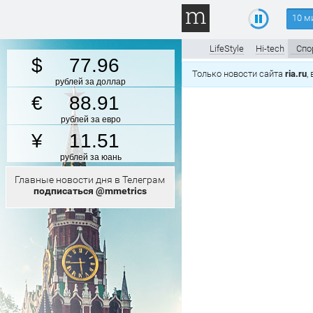
10 м
LifeStyle
Hi-tech
Спо
77.96
Только новости сайта
ria.ru
,
рублей за доллар
88.91
рублей за евро
11.51
рублей за юань
Главные новости дня в Телеграм
подписаться @mmetrics