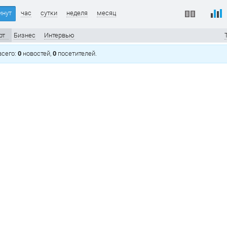
инут
час
сутки
неделя
месяц
рт
Бизнес
Интервью
 всего:
0
новостей,
0
посетителей.