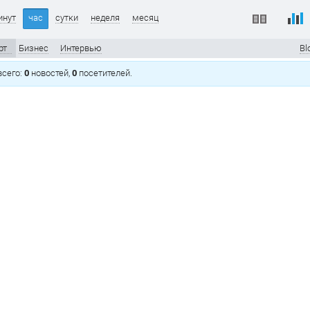
инут
час
сутки
неделя
месяц
рт
Бизнес
Интервью
Bl
 всего:
0
новостей,
0
посетителей.