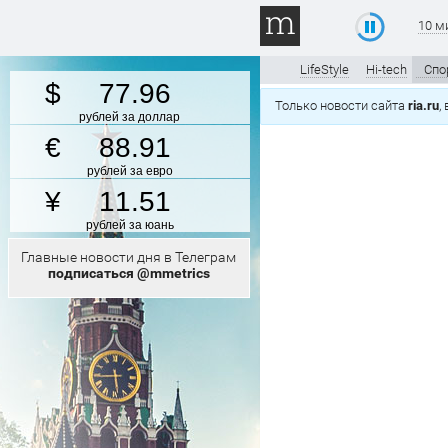
10 м
LifeStyle
Hi-tech
Спо
77.96
Только новости сайта
ria.ru
,
рублей за доллар
88.91
рублей за евро
11.51
рублей за юань
Главные новости дня в Телеграм
подписаться @mmetrics