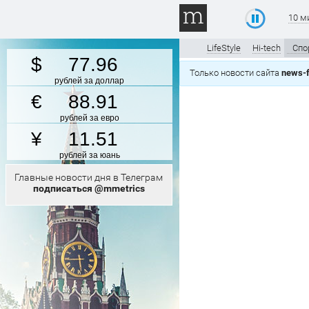
10 м
LifeStyle
Hi-tech
Спо
77.96
Только новости сайта
news-f
рублей за доллар
88.91
рублей за евро
11.51
рублей за юань
Главные новости дня в Телеграм
подписаться @mmetrics