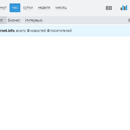
инут
час
сутки
неделя
месяц
рт
Бизнес
Интервью
ront.info
, всего:
0
новостей,
0
посетителей.