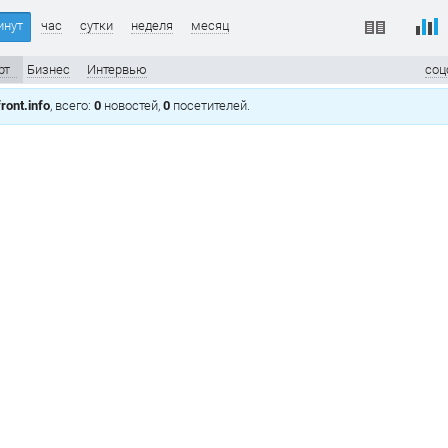
инут
час
сутки
неделя
месяц
рт
Бизнес
Интервью
соц
ront.info
, всего:
0
новостей,
0
посетителей.