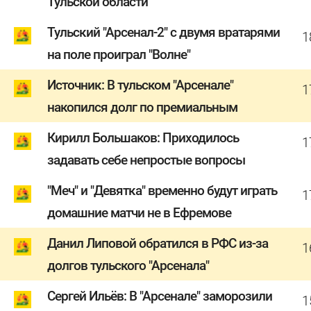
Тульской области
Тульский "Арсенал-2" с двумя вратарями
1
на поле проиграл "Волне"
Источник: В тульском "Арсенале"
1
накопился долг по премиальным
Кирилл Большаков: Приходилось
1
задавать себе непростые вопросы
"Меч" и "Девятка" временно будут играть
1
домашние матчи не в Ефремове
Данил Липовой обратился в РФС из-за
1
долгов тульского "Арсенала"
Сергей Ильёв: В "Арсенале" заморозили
1