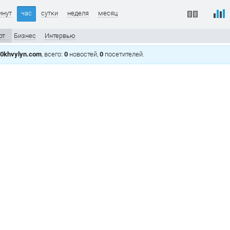
инут
час
сутки
неделя
месяц
рт
Бизнес
Интервью
0khvylyn.com
, всего:
0
новостей,
0
посетителей.