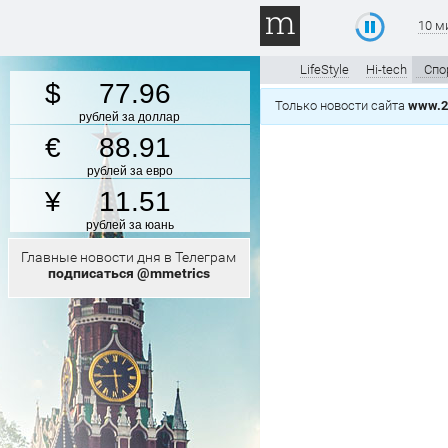
10 м
LifeStyle
Hi-tech
Спо
77.96
Только новости сайта
www.2
рублей за доллар
88.91
рублей за евро
11.51
рублей за юань
Главные новости дня в Телеграм
подписаться @mmetrics