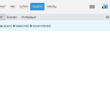
инут
час
сутки
неделя
месяц
рт
Бизнес
Интервью
ВК
ru
, всего:
0
новостей,
0
посетителей.