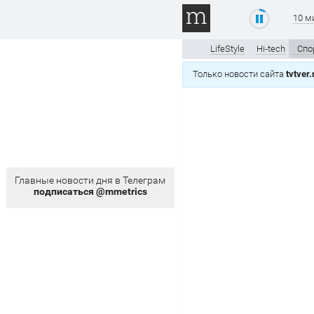
10 м
LifeStyle
Hi-tech
Спо
Только новости сайта
tvtver.
Главные новости дня в Телеграм
подписаться @mmetrics