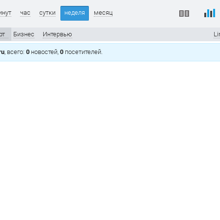
инут
час
сутки
неделя
месяц
рт
Бизнес
Интервью
Li
ru
, всего:
0
новостей,
0
посетителей.