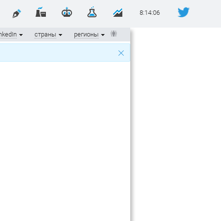
8:14:06
nkedIn
страны
регионы