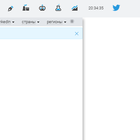
20:34:36
nkedIn
страны
регионы