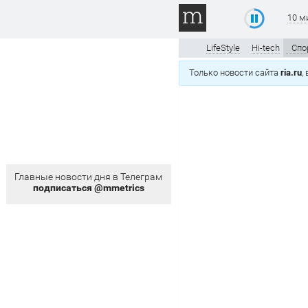
10 м
LifeStyle
Hi-tech
Спо
Только новости сайта
ria.ru
,
Главные новости дня в Телеграм
подписаться @mmetrics