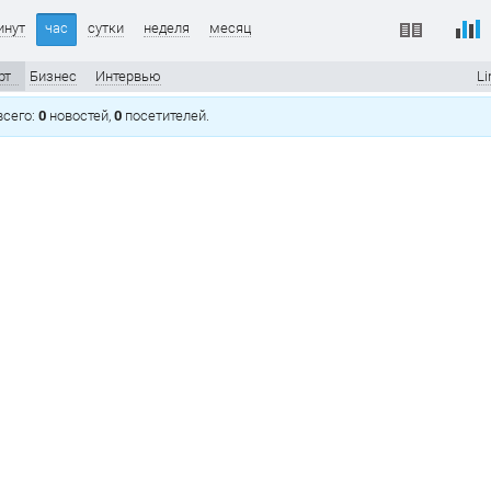
инут
час
сутки
неделя
месяц
рт
Бизнес
Интервью
Li
 всего:
0
новостей,
0
посетителей.