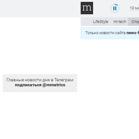
10 м
LifeStyle
Hi-tech
Спо
Только новости сайта
news-f
Главные новости дня в Телеграм
подписаться @mmetrics