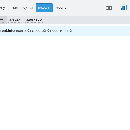
инут
час
сутки
неделя
месяц
рт
Бизнес
Интервью
ront.info
, всего:
0
новостей,
0
посетителей.