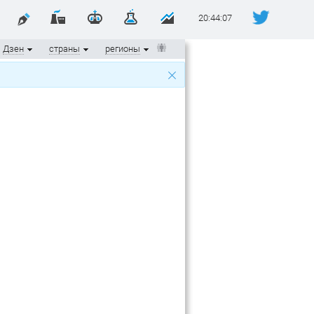
20:44:07
Дзен
страны
регионы