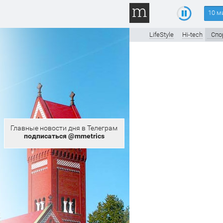
10 м
LifeStyle
Hi-tech
Спо
Главные новости дня в Телеграм
подписаться @mmetrics