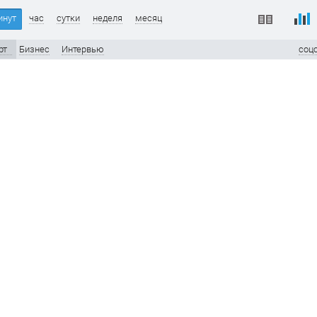
инут
час
сутки
неделя
месяц
рт
Бизнес
Интервью
соц