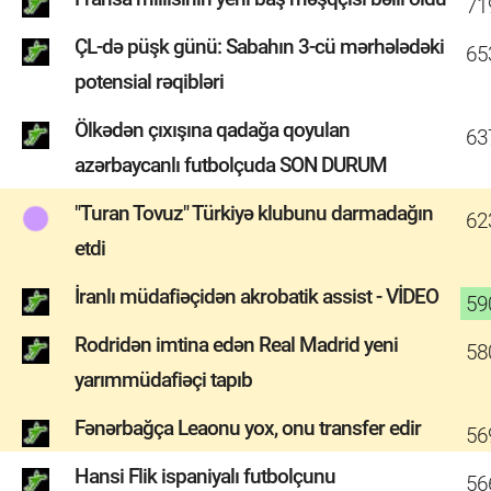
71
ÇL-də püşk günü: Sabahın 3-cü mərhələdəki
65
potensial rəqibləri
Ölkədən çıxışına qadağa qoyulan
63
azərbaycanlı futbolçuda SON DURUM
"Turan Tovuz" Türkiyə klubunu darmadağın
62
etdi
İranlı müdafiəçidən akrobatik assist - VİDEO
59
Rodridən imtina edən Real Madrid yeni
58
yarımmüdafiəçi tapıb
Fənərbağça Leaonu yox, onu transfer edir
56
Hansi Flik ispaniyalı futbolçunu
56