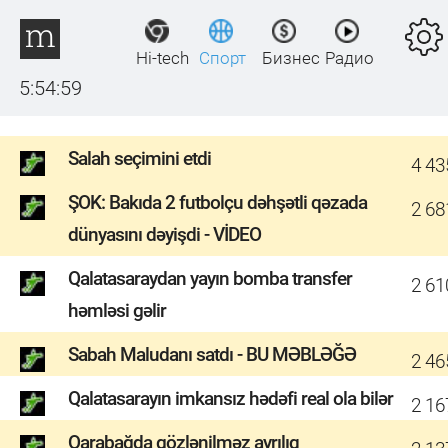
Hi-tech
Спорт
Бизнес
Радио
5:54:59
Salah seçimini etdi
4 43
ŞOK: Bakıda 2 futbolçu dəhşətli qəzada
2 68
dünyasını dəyişdi - VİDEO
Qalatasaraydan yayın bomba transfer
2 61
həmləsi gəlir
Sabah Maludanı satdı - BU MƏBLƏĞƏ
2 46
Qalatasarayın imkansız hədəfi real ola bilər
2 16
Qarabağda gözlənilməz ayrılıq