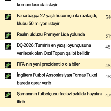
komandasında istəyir
Fənərbağça 27 yaşlı hücumçu ilə razılaşdı,
54
klubu 50 milyon istəyir
Realın ulduzu Premyer Liqa yolunda
51
DÇ-2026: Turnirin ən yaxşı oyunçusuna
48
veriləcək olan Qızıl Topun qalibi bəllidir
FIFA-nın yeni prezidenti o ola bilər
48
İngiltərə Futbol Assosiasiyası Tomas Tuxel
48
barədə qərar verib
Şamaxının futbolçusu faciəvi şəkildə həyatını
47
itirib