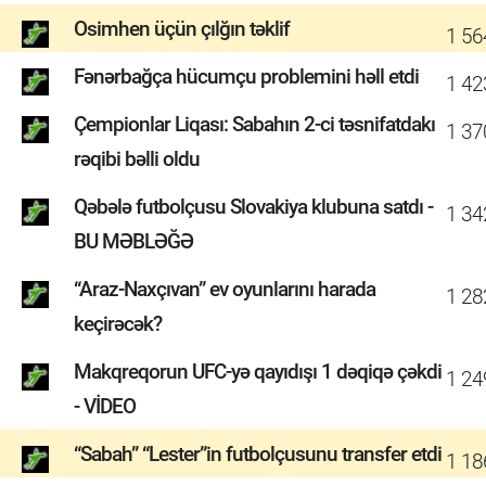
Osimhen üçün çılğın təklif
1 56
Fənərbağça hücumçu problemini həll etdi
1 42
Çempionlar Liqası: Sabahın 2-ci təsnifatdakı
1 37
rəqibi bəlli oldu
Qəbələ futbolçusu Slovakiya klubuna satdı -
1 34
BU MƏBLƏĞƏ
“Araz-Naxçıvan” ev oyunlarını harada
1 28
keçirəcək?
Makqreqorun UFC-yə qayıdışı 1 dəqiqə çəkdi
1 24
- VİDEO
“Sabah” “Lester”in futbolçusunu transfer etdi
1 18