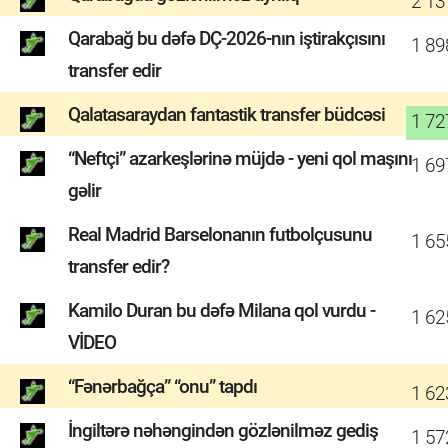
2 13
Qarabağ bu dəfə DÇ-2026-nın iştirakçısını
1 89
transfer edir
Qalatasaraydan fantastik transfer büdcəsi
1 72
“Neftçi” azarkeşlərinə müjdə - yeni qol maşını
1 69
gəlir
Real Madrid Barselonanın futbolçusunu
1 65
transfer edir?
Kamilo Duran bu dəfə Milana qol vurdu -
1 62
VİDEO
“Fənərbağça” “onu” tapdı
1 62
İngiltərə nəhəngindən gözlənilməz gediş
1 57