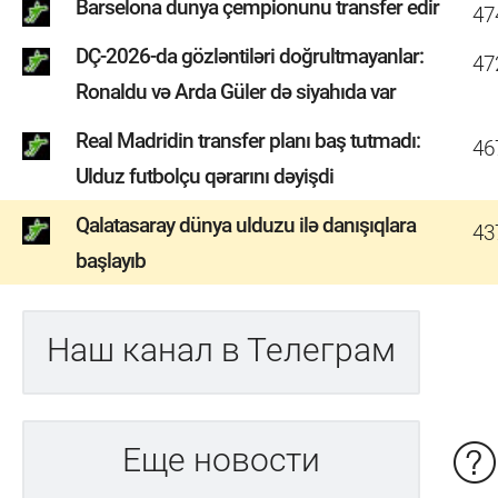
Barselona dunya çempionunu transfer edir
47
DÇ-2026-da gözləntiləri doğrultmayanlar:
47
Ronaldu və Arda Güler də siyahıda var
Real Madridin transfer planı baş tutmadı:
46
Ulduz futbolçu qərarını dəyişdi
Qalatasaray dünya ulduzu ilə danışıqlara
43
başlayıb
Наш канал в Телеграм
Еще новости