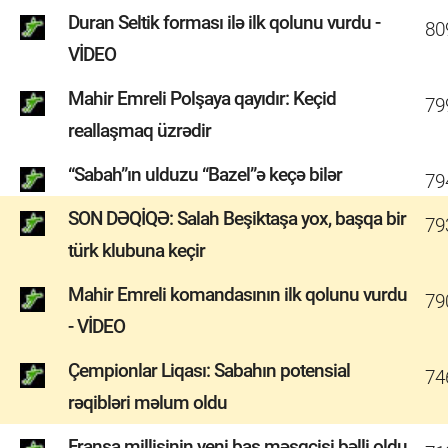
Duran Seltik forması ilə ilk qolunu vurdu -
80
VİDEO
Mahir Emreli Polşaya qayıdır: Keçid
79
reallaşmaq üzrədir
“Sabah”ın ulduzu “Bazel”ə keçə bilər
79
SON DƏQİQƏ: Salah Beşiktaşa yox, başqa bir
79
türk klubuna keçir
Mahir Emreli komandasının ilk qolunu vurdu
79
- VİDEO
Çempionlar Liqası: Sabahın potensial
74
rəqibləri məlum oldu
Fransa millisinin yeni baş məşqçisi bəlli oldu