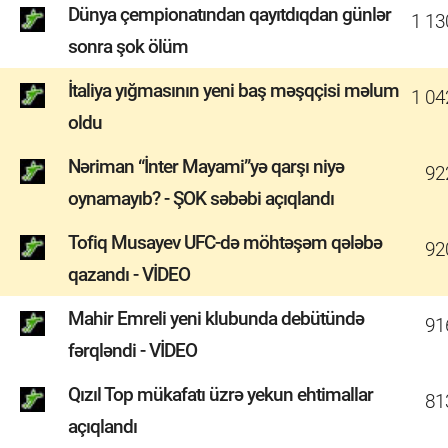
Dünya çempionatından qayıtdıqdan günlər
1 13
sonra şok ölüm
İtaliya yığmasının yeni baş məşqçisi məlum
1 04
oldu
Nəriman “İnter Mayami”yə qarşı niyə
92
oynamayıb? - ŞOK səbəbi açıqlandı
Tofiq Musayev UFC-də möhtəşəm qələbə
92
qazandı - VİDEO
Mahir Emreli yeni klubunda debütündə
91
fərqləndi - VİDEO
Qızıl Top mükafatı üzrə yekun ehtimallar
81
açıqlandı