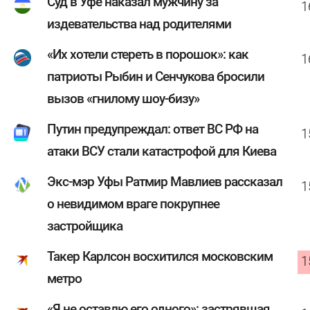
Суд в Уфе наказал мужчину за
1
издевательства над родителями
«Их хотели стереть в порошок»: как
1
патриоты Рыбин и Сенчукова бросили
вызов «гнилому шоу-бизу»
Путин предупреждал: ответ ВС РФ на
1
атаки ВСУ стали катастрофой для Киева
Экс-мэр Уфы Ратмир Мавлиев рассказал
1
о невидимом враге покрупнее
застройщика
Такер Карлсон восхитился московским
1
метро
«Я не оставлю его одного»: застрявшая