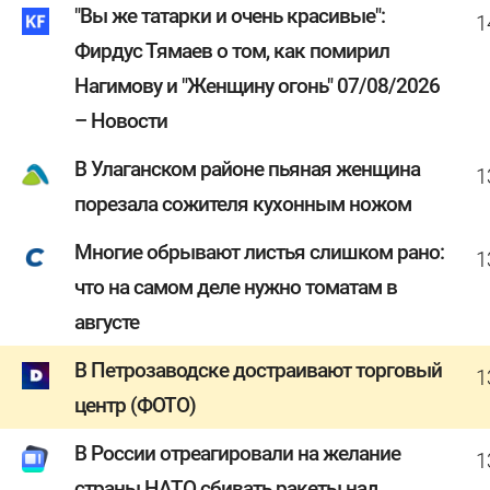
"Вы же татарки и очень красивые":
1
Фирдус Тямаев о том, как помирил
Нагимову и "Женщину огонь" 07/08/2026
– Новости
В Улаганском районе пьяная женщина
1
порезала сожителя кухонным ножом
Многие обрывают листья слишком рано:
1
что на самом деле нужно томатам в
августе
В Петрозаводске достраивают торговый
1
центр (ФОТО)
В России отреагировали на желание
1
страны НАТО сбивать ракеты над