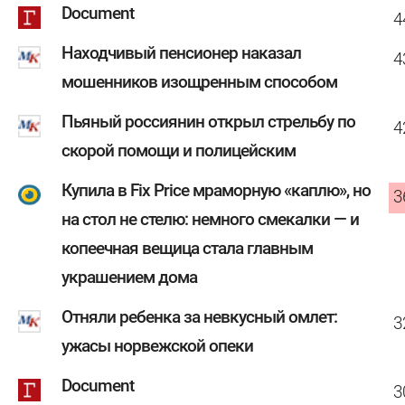
Document
4
Находчивый пенсионер наказал
4
мошенников изощренным способом
Пьяный россиянин открыл стрельбу по
4
скорой помощи и полицейским
Купила в Fix Price мраморную «каплю», но
3
на стол не стелю: немного смекалки — и
копеечная вещица стала главным
украшением дома
Отняли ребенка за невкусный омлет:
3
ужасы норвежской опеки
Document
3