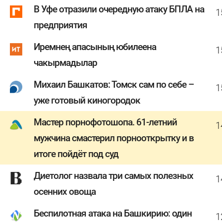
В Уфе отразили очередную атаку БПЛА на
1
предприятия
Иремнең апасының юбилеена
1
чакырмадылар
Михаил Башкатов: Томск сам по себе –
1
уже готовый киногородок
Мастер порнофотошопа. 61-летний
1
мужчина смастерил порнооткрытку и в
итоге пойдёт под суд
Диетолог назвала три самых полезных
1
осенних овоща
Беспилотная атака на Башкирию: один
1