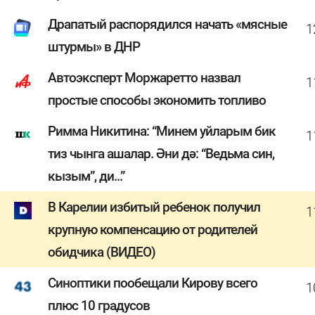
Драпатый распорядился начать «мясные
1
штурмы» в ДНР
Автоэксперт Моржаретто назвал
1
простые способы экономить топливо
Римма Никитина: “Минем уйларым бик
1
тиз чынга ашалар. Әни дә: “Ведьма син,
кызым”, ди...”
В Карелии избитый ребенок получил
1
крупную компенсацию от родителей
обидчика (ВИДЕО)
Синоптики пообещали Кирову всего
1
плюс 10 градусов