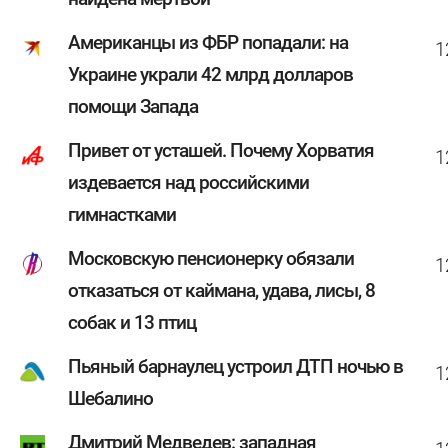
Американцы из ФБР попадали: на
1
Украине украли 42 млрд долларов
помощи Запада
Привет от усташей. Почему Хорватия
1
издевается над российскими
гимнастками
Московскую пенсионерку обязали
1
отказаться от каймана, удава, лисы, 8
собак и 13 птиц
Пьяный барнаулец устроил ДТП ночью в
1
Шебалино
Дмитрий Медведев: западная