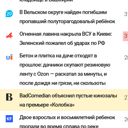
В Вельском округе найден погибшим
3
пропавший полуторагодовалый ребёнок
Огненная лавина накрыла ВСУ в Киеве:
3
Зеленский пожалел об ударах по РФ
Бетон и плитка на даче отходят в
2
прошлое: дачники скупают резиновую
ленту с Ozon — раскатал за минуты, и
после дождя ни грязи, ни скользоты
BadComedian объяснил пустые кинозалы
2
на премьере «Колобка»
Двое взрослых и восьмилетний ребенок
2
пропали во время сплава по реке