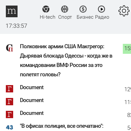
Hi-tech
Спорт
Бизнес
Радио
17:33:57
Полковник армии США Макгрегор:
15
Дырявая блокада Одессы - когда же в
командовании ВМФ России за это
полетят головы?
Document
12
Document
11
Document
8
"В офисах полиция, все опечатано":
5