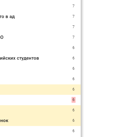
7
го в ад
7
7
ВО
7
6
сийских студентов
6
6
6
6
6
6
енок
6
6