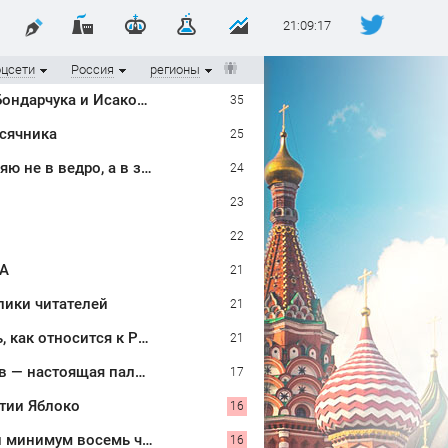
21:09:18
оцсети
Россия
регионы
«Они в гости вдвоем ходят»: известная журналистка подтвердила роман Бондарчука и Исаковой
35
ысячника
25
Не мусор, а тихий помощник огородника: спитой чайный пакетик отправляю не в ведро, а в землю — работает сразу в двух направлениях
24
23
22
SA
21
лики читателей
21
Марин Ле Пен, кандидат в президенты Франции: биография, личная жизнь, как относится к России и Украине, прогноз на выборы президента Франции 2027, последние новости
21
Купил в «Фикс Прайсе» пластиковый шоппер: использую не для продуктов — настоящая палочка-выручалочка на даче, теперь без него никуда
17
тии Яблоко
16
На видео попал момент наезда легковушки на пешеходов, где пострадали минимум восемь человек 06/08/2026 – Новости
16