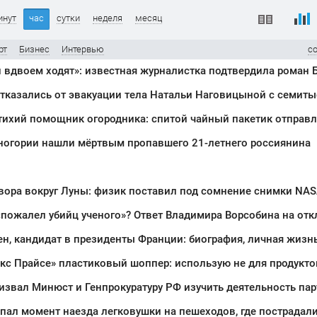
инут
час
сутки
неделя
месяц
рт
Бизнес
Интервью
с
тказались от эвакуации тела Натальи Наговицыной с семит
рногории нашли мёртвым пропавшего 21-летнего россиянина
вора вокруг Луны: физик поставил под сомнение снимки NA
пожалел убийц ученого»? Ответ Владимира Ворсобина на отк
звал Минюст и Генпрокуратуру РФ изучить деятельность пар