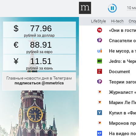
10 м
LifeStyle
Hi-tech
Спо
77.96
рублей за доллар
Спасатели о
88.91
рублей за евро
11.51
Jedro: в Че
рублей за юань
Document
Главные новости дня в Телеграм
Теории заго
подписаться @mmetrics
Журналист «
Миронов при