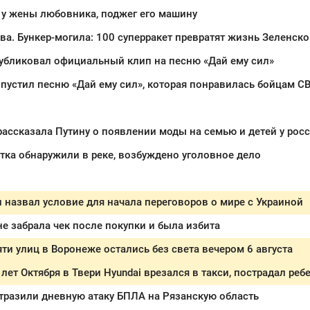
 у жены любовника, поджег его машину
а. Бункер-могила: 100 суперракет превратят жизнь Зеленско
убликовал официальный клип на песню «Дай ему сил»
пустил песню «Дай ему сил», которая понравилась бойцам С
ассказала Путину о появлении моды на семью и детей у рос
тка обнаружили в реке, возбуждено уголовное дело
назвал условие для начала переговоров о мире с Украиной
е забрала чек после покупки и была избита
ти улиц в Воронеже остались без света вечером 6 августа
 лет Октября в Твери Hyundai врезался в такси, пострадал реб
тразили дневную атаку БПЛА на Рязанскую область