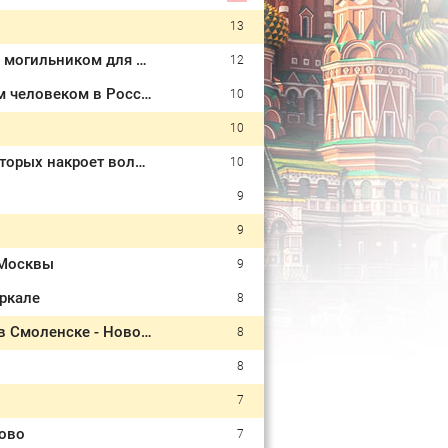
13
«Ворвались на плечах, хлопцев били в упор»: Алексеево-Дружковка стала могильником для «птах Мадьяра»
12
На пределе сил: медсестра из Набережных Челнов стала самым уставшим человеком в России 06/08/2026 – Новости
10
10
Боги осыпают бриллиантами: Тамара Глоба назвала три знака Зодиака, которых накроет волной удачи с 7 августа
10
9
9
 Москвы
9
еркале
8
Ребенок и женщина погибли из-за рухнувших деревьев во время урагана в Смоленске - Новости на Вести.ru
8
8
7
дово
7