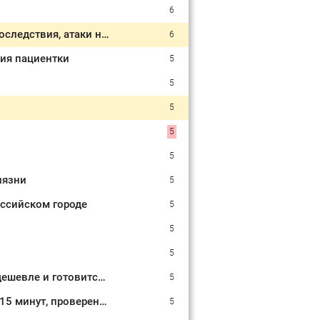
6
Атаки БПЛА по регионам России, последние новости на 7 августа 2026: последствия, атаки на склады Wildberries, состояние пострадавших
6
ия пациентки
5
5
5
5
5
иязни
5
ссийском городе
5
5
5
Курицу и свинину больше не покупаю: выбираю мясо, которое полезнее, дешевле и готовится за 30 минут
5
Химия не нужна, все уже есть на кухне: как очистить чайник от накипи за 15 минут, проверенные способы
5