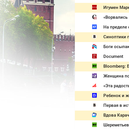
Игумен Марк
Синоптики п
Document
Bloomberg: 
Женщина по
«Эта радост
Первая в ис
Вдова Карач
Шереметьев