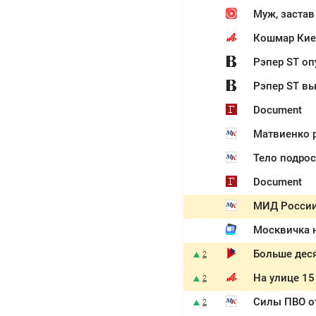
Муж, застав
Кошмар Киев
Рэпер ST оп
Рэпер ST вы
Document
Матвиенко р
Тело подрос
Document
МИД России 
Москвичка н
Больше деся
2
На улице 15
2
Силы ПВО о
2