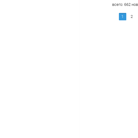
всего:
662
нов
1
2