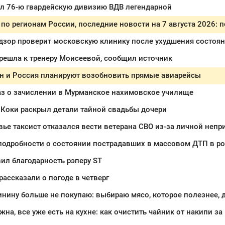
ал 76-ю гвардейскую дивизию ВДВ легендарной
дзор проверит московскую клинику после ухудшения состоян
решла к тренеру Моисеевой, сообщил источник
н и Россия планируют возобновить прямые авиарейсы
аз о зачислении в Мурманское нахимовское училище
 Коки раскрыл детали тайной свадьбы дочери
ье таксист отказался вести ветерана СВО из-за личной непр
подробности о состоянии пострадавших в массовом ДТП в ро
ил благодарность рэперу ST
ассказали о погоде в четверг