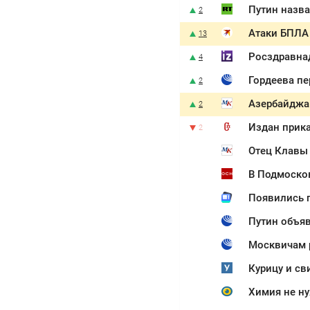
Путин назв
2
13
Росздравна
4
Гордеева пе
2
Азербайджа
2
Издан прик
2
Отец Клавы
В Подмосков
Появились 
Путин объяв
Москвичам р