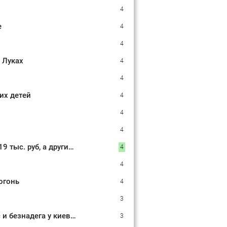
4
е
4
4
 Луках
4
4
их детей
4
4
4
Размер пенсии звезд шокирует их поклонников: Одни артисты получают 19 тыс. руб, а другие в 3 раза больше
4
4
огонь
4
3
«Зима на Украине черной не будет, она будет последней»: Тоскливый ужас и безнадега у киевлян, даже самые упертые готовы капитулировать
3