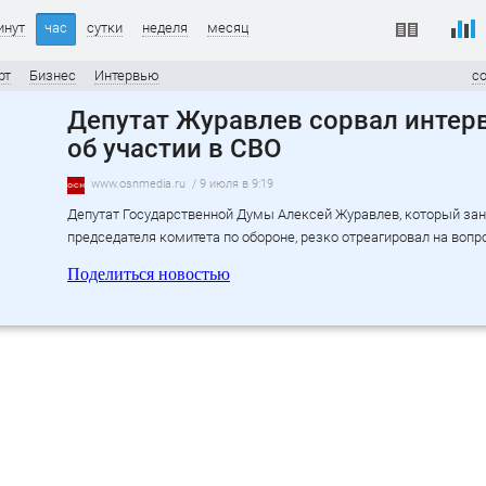
инут
час
сутки
неделя
месяц
рт
Бизнес
Интервью
с
Депутат Журавлев сорвал интер
об участии в СВО
www.osnmedia.ru
/ 9 июля в 9:19
Депутат Государственной Думы Алексей Журавлев, который за
председателя комитета по обороне, резко отреагировал на вопр