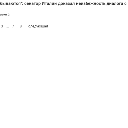
остей
3
...
7
8
следующая