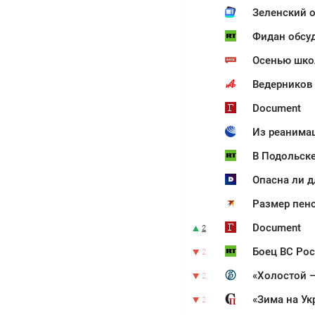
Зеленский о
Фидан обсуд
Осенью школ
Ведерников 
Document
Из реанимац
В Подольск
Опасна ли д
Document
2
Боец ВС Рос
2
«Холостой 
2
2