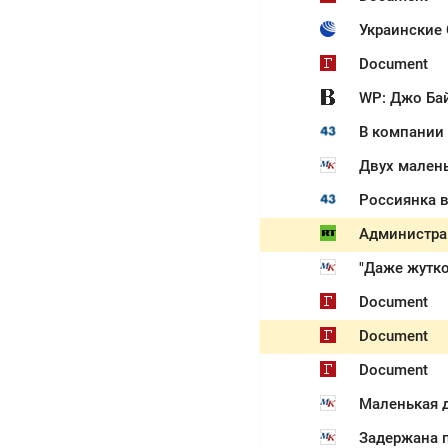
Украинские
Document
WP: Джо Бай
Двух малень
Администра
"Даже жутко
Document
Document
Document
Маленькая 
Задержана п