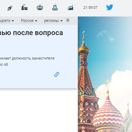
21:59:08
оцсети
Россия
регионы
вью после вопроса
нимает должность заместителя
ос об