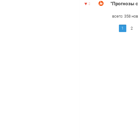
2
всего:
358
нов
1
2