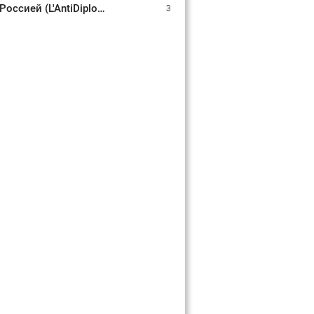
"Прогнозы сбываются": сенатор Италии доказал неизбежность диалога с Россией (L'AntiDiplomatico, Италия)
3