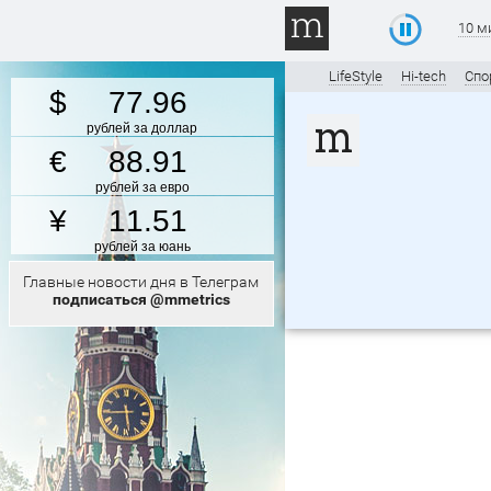
10 м
LifeStyle
Hi-tech
Спо
77.96
рублей за доллар
88.91
рублей за евро
11.51
рублей за юань
Главные новости дня в Телеграм
подписаться @mmetrics