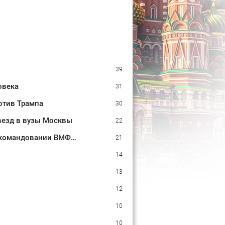
39
овека
31
отив Трампа
30
звезд в вузы Москвы
22
Полковник армии США Макгрегор: Дырявая блокада Одессы - когда же в командовании ВМФ России за это полетят головы?
21
14
13
12
10
10