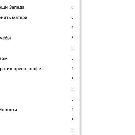
ощи Запада
6
онить матери
6
6
учёбы
6
5
овом
5
Зеленский жаловался и продолжал клянчить: украинский просрочка превратил пресс-конференцию в Сербии в фарс
5
5
5
5
 Новости
5
5
5