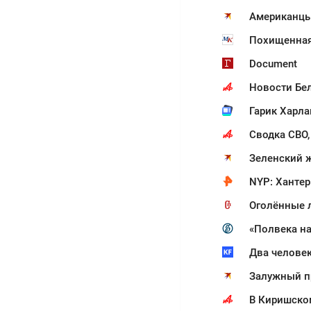
Американцы
Похищенная 
Document
Новости Бел
Гарик Харл
Сводка СВО,
NYP: Хантер
Оголённые 
«Полвека на
Два человек
Залужный пр
В Киришско