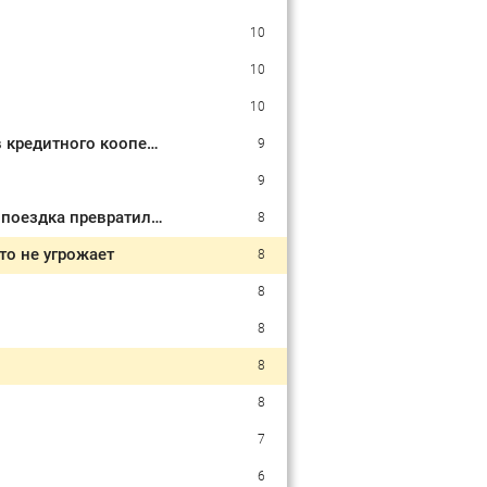
10
10
10
В компании "Дело и деньги" объявили о закрытии всех кировских офисов кредитного кооператива
9
9
Россиянка выкупила все места в купе РЖД за 50 000 рублей и пожалела: поездка превратилась в кошмар
8
о не угрожает
8
8
8
8
8
7
6