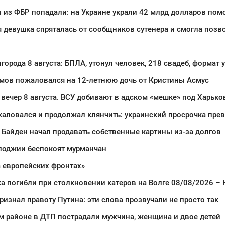
 из ФБР попадали: на Украине украли 42 млрд долларов пом
девушка спряталась от сообщников сутенера и смогла позв
города 8 августа: БПЛА, утонул человек, 218 свадеб, формат 
амов пожаловался на 12-летнюю дочь от Кристины Асмус
 вечер 8 августа. ВСУ добивают в адском «мешке» под Харьк
 Байден начал продавать собственные картины из-за долгов
лоджии беспокоят мурманчан
 европейских фронтах»
а погибли при столкновении катеров на Волге 08/08/2026 –
изнал правоту Путина: эти слова прозвучали не просто так
м районе в ДТП пострадали мужчина, женщина и двое детей