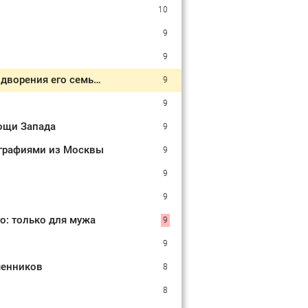
10
9
9
Герой мема «Весёлый молочник» подготовил запасной план на случай выдворения его семьи из РФ
9
9
ощи Запада
9
тографиями из Москвы
9
9
9
о: только для мужа
9
9
шенников
8
8