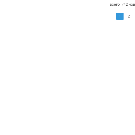
всего:
742
нов
1
2