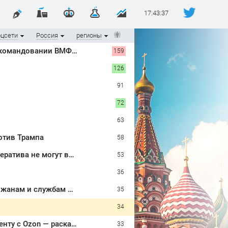
17:43:38
оцсети
Россия
регионы
Полковник армии США Макгрегор: Дырявая блокада Одессы - когда же в командовании ВМФ России за это полетят головы?
158
126
91
72
63
отив Трампа
58
"В офисах полиция, все опечатано": пайщики кировского кредитного кооператива не могут вернуть свои деньги
53
36
Настоящие реки текут по дорогам и спускам - шторм «нарезал задач» горожанам и службам Сызрани
35
34
Бетон и плитка на даче отходят в прошлое: дачники скупают резиновую ленту с Ozon — раскатал за минуты, и после дождя ни грязи, ни скользоты
33