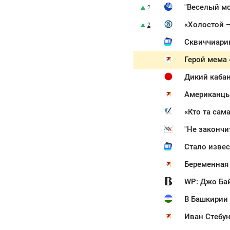
"Веселый мо
2
«Холостой 
2
Сквиччиарин
Дикий кабан
Американцы
«Кто та сам
"Не закончи
Стало извес
Беременная 
WP: Джо Бай
В Башкирии
Иван Стебун