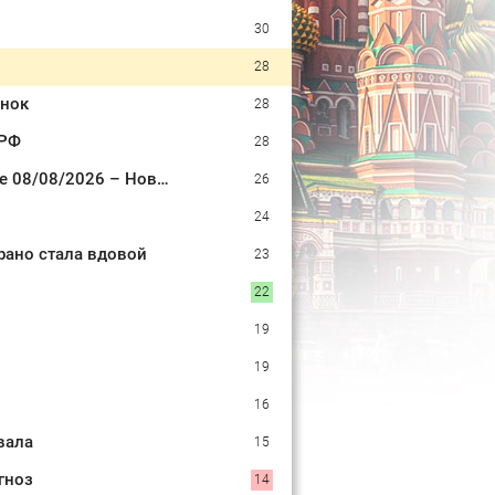
30
28
ёнок
28
 РФ
28
Двое взрослых и восьмилетний ребенок пропали во время сплава по реке 08/08/2026 – Новости
26
24
рано стала вдовой
23
22
19
19
16
вала
15
гноз
14