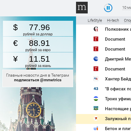
10 м
LifeStyle
Hi-tech
Спо
77.96
рублей за доллар
Document
88.91
Document
рублей за евро
11.51
Дмитрий Ме
рублей за юань
Document
Главные новости дня в Телеграм
Хантер Байд
подписаться @mmetrics
Троих уфимц
Залужный пр