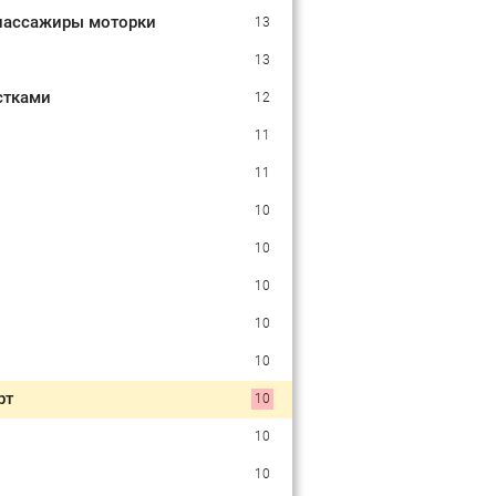
 пассажиры моторки
13
13
стками
12
11
11
10
10
10
10
10
рт
10
10
10