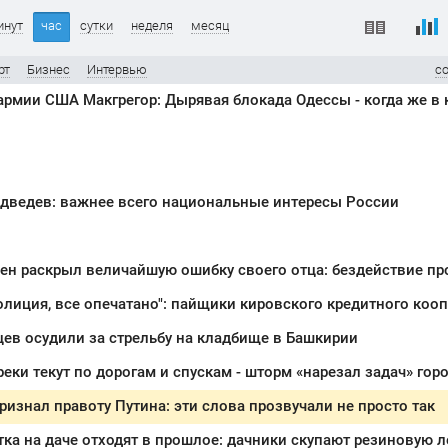
инут
час
сутки
неделя
месяц
рт
Бизнес
Интервью
с
дведев: важнее всего национальные интересы России
ен раскрыл величайшую ошибку своего отца: бездействие пр
ев осудили за стрельбу на кладбище в Башкирии
изнал правоту Путина: эти слова прозвучали не просто так