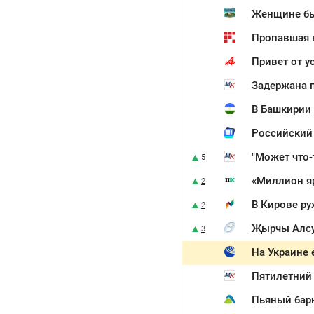
Женщине был
Пропавшая 
Привет от у
Задержана п
В Башкирии
Российский 
"Может что-
5
«Миллион я
2
В Кирове ру
2
Җырчы Алсу
3
На Украине 
Пятилетний 
Пьяный бар