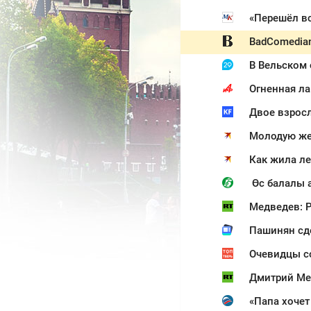
«Перешёл вс
BadComedia
В Вельском
Огненная ла
Молодую же
Как жила ле
Өс балалы 
Медведев: Р
Пашинян сд
Очевидцы с
Дмитрий Ме
«Папа хочет