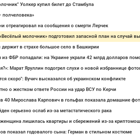
лочник" Уолкер купил билет до Стамбула
— полчеловека»
и отреагировал на сообщения о смерти Лерчек
 держит в страхе большое село в Башкирии
 из ФБР попадали: на Украине украли 42 млрд долларов пом
ая?»: Марат Яруллин подогрел слухи о новой избраннице фо
тся скоро": Вучич высказался об украинском конфликте
тно о жестком ответе России на удар ВСУ по Керчи
в 40 Мирослава Карпович в гольфах показала домашние фот
ден серьезно ослаб из-за метастатического рака
 женщина лишилась квартиры и сбережений из-за криптомо
ов показал годовалого сына: Герман в стильном костюме