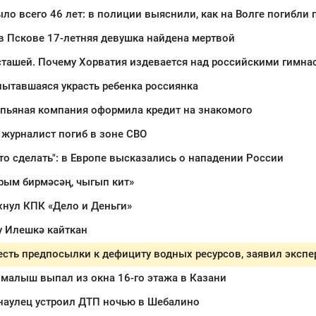
о всего 46 лет: в полиции выяснили, как на Волге погибли
в Пскове 17-летняя девушка найдена мертвой
сташей. Почему Хорватия издевается над российскими гимна
ытавшаяся украсть ребенка россиянка
 пьяная компания оформила кредит на знакомого
журналист погиб в зоне СВО
то сделать": в Европе высказались о нападении России
рым бирмәсәң, чыгып кит»
хнул КПК «Дело и Деньги»
 Илешкә кайткан
есть предпосылки к дефициту водных ресурсов, заявил экспе
малыш выпал из окна 16-го этажа в Казани
наулец устроил ДТП ночью в Шебалино