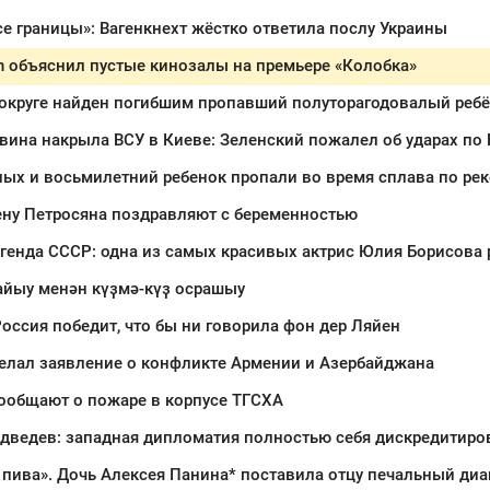
е границы»: Вагенкнехт жёстко ответила послу Украины
n объяснил пустые кинозалы на премьере «Колобка»
 округе найден погибшим пропавший полуторагодовалый реб
вина накрыла ВСУ в Киеве: Зеленский пожалел об ударах по
ну Петросяна поздравляют с беременностью
генда СССР: одна из самых красивых актрис Юлия Борисова 
айыу менән күҙмә-күҙ осрашыу
оссия победит, что бы ни говорила фон дер Ляйен
елал заявление о конфликте Армении и Азербайджана
ообщают о пожаре в корпусе ТГСХА
дведев: западная дипломатия полностью себя дискредитиро
 пива». Дочь Алексея Панина* поставила отцу печальный диа