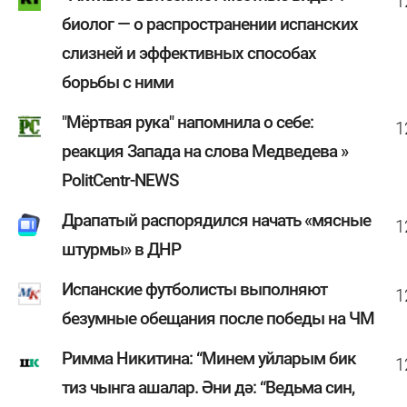
1
биолог — о распространении испанских
слизней и эффективных способах
борьбы с ними
"Мёртвая рука" напомнила о себе:
1
реакция Запада на слова Медведева »
PolitCentr-NEWS
Драпатый распорядился начать «мясные
1
штурмы» в ДНР
Испанские футболисты выполняют
1
безумные обещания после победы на ЧМ
Римма Никитина: “Минем уйларым бик
1
тиз чынга ашалар. Әни дә: “Ведьма син,