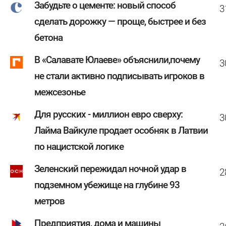
Забудьте о цементе: новый способ
3
сделать дорожку — проще, быстрее и без
бетона
В «Салавате Юлаеве» объяснили,почему
3
не стали активно подписывать игроков в
межсезонье
Для русских - миллион евро сверху:
3
Лайма Вайкуле продает особняк в Латвии
по нацистской логике
Зеленский пережидал ночной удар в
2
подземном убежище на глубине 93
метров
Предприятия, дома и машины