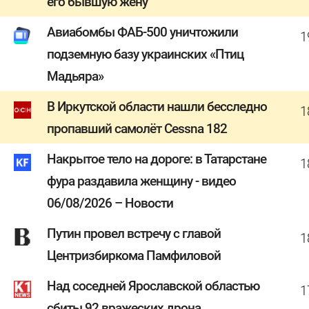
его бывшую жену
Авиабомбы ФАБ-500 уничтожили
1
подземную базу украинских «Птиц
Мадьяра»
В Иркутской области нашли бесследно
1
пропавший самолёт Cessna 182
Накрытое тело на дороге: в Татарстане
1
фура раздавила женщину - видео
06/08/2026 – Новости
Путин провел встречу с главой
1
Центризбиркома Памфиловой
Над соседней Ярославской областью
1
сбиты 92 вражеских дрона