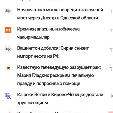
Ночная атака могла повредить ключевой
1
мост через Днестр в Одесской области
Иремнең апасының юбилеена
1
чакырмадылар
Вашингтон добился: Сирия снизит
1
импорт нефти из РФ
Известную телеведущую разрушает рак:
1
Мария Гладких раскрыла печальную
правду и попросила о помощи
Из реки Вятки в Кирово-Чепецке достали
1
труп женщины