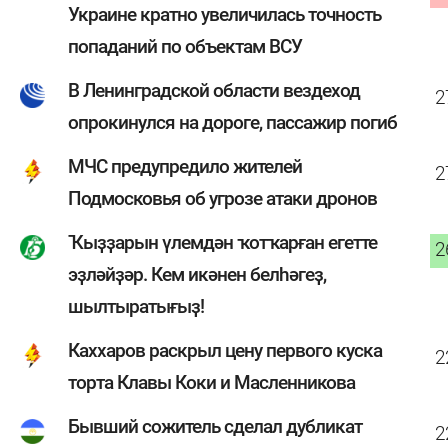
Украине кратно увеличилась точность
попаданий по объектам ВСУ
В Ленинградской области вездеход
2
опрокинулся на дороге, пассажир погиб
МЧС предупредило жителей
2
Подмосковья об угрозе атаки дронов
Ҡыҙҙарын үлемдән ҡотҡарған егетте
2
эҙләйҙәр. Кем икәнен белһәгеҙ,
шылтыратығыҙ!
Каххаров раскрыл цену первого куска
2
торта Клавы Коки и Масленникова
Бывший сожитель сделал дубликат
2