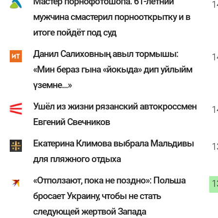
Мастер порнофотошопа. 61-летний
1
мужчина смастерил порнооткрытку и в
итоге пойдёт под суд
Данил Салиховның авыл тормышы:
1
«Мин бераз гына «йокыда» дип уйлыйм
үземне...»
Ушёл из жизни рязанский автокроссмен
1
Евгений Свечников
Екатерина Климова выбрала Мальдивы
1
для пляжного отдыха
«Отползают, пока не поздно»: Польша
1
бросает Украину, чтобы не стать
следующей жертвой Запада