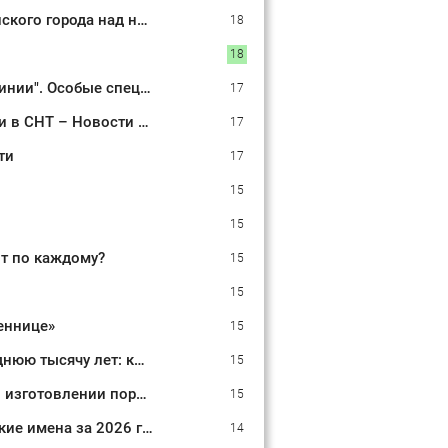
Появились новые жуткие детали о расправе внучки бывшего мэра российского города над ним
18
18
"Терпение Путина лопнуло". Рекордный удар по Киеву "пересёк красные линии". Особые спецы КНДР на ЛБС? Тайные переговоры Европы и Москвы
17
В Тверской области из-за БПЛА пострадал склад Вайлдберриз и постройки в СНТ – Новости Твери и городов Тверской области сегодня - Afanasy.biz – Тверские новости. Новости
17
ти
17
15
15
ит по каждому?
15
15
леннице»
15
Метеоролог предрек самую мощную климатическую катастрофу за последнюю тысячу лет: когда всё начнется
15
Снимает интимные фото и видео. На Урале многодетную мать обвинили в изготовлении порнографии
15
Тренд на греческие и славянские: в курганском ЗАГСе назвали самые редкие имена за 2026 год
14