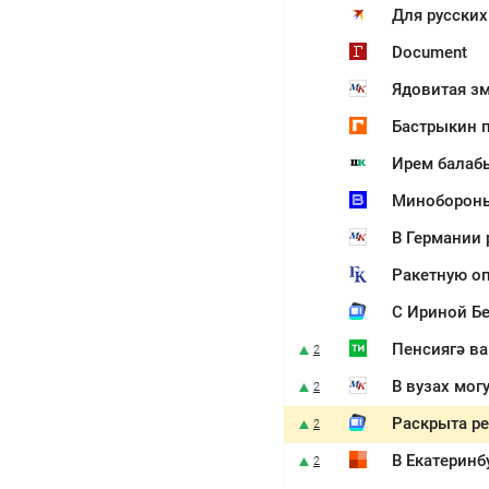
Document
Ядовитая зм
Бастрыкин п
Ирем балаб
В Германии 
Ракетную оп
С Ириной Бе
2
В вузах мог
2
Раскрыта ре
2
В Екатеринб
2