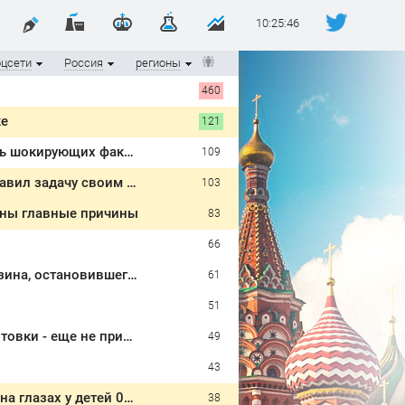
10:25:46
оцсети
Россия
регионы
460
ке
121
Хронология убийства экс-мэра Самары Виктора Тархова и его жены: шесть шокирующих фактов, новые подробности
109
Путин и Си должны смотреть друг на друг с подозрением: Зеленский поставил задачу своим дипломатам
103
аны главные причины
83
66
"Убил профессора страх": Кто на самом деле виноват в смерти ученого Зезина, остановившего мальчишек на поле с горохом
61
51
Кабачки больше не тушу и не закатываю в икру: нашла новый способ заготовки - еще не приелось и вкусно так, что пальчики оближешь
49
43
Пыталась спасти малыша и погибла с ним: женщина разбилась насмерть на глазах у детей 06/08/2026 – Новости
38