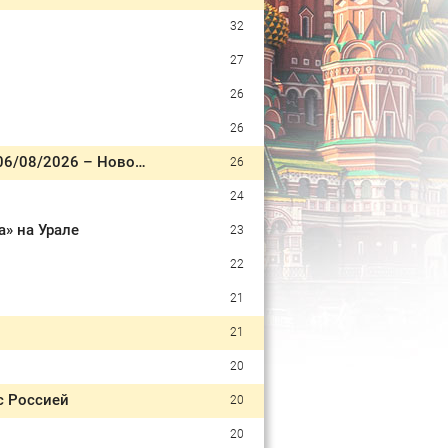
32
27
26
26
Накрытое тело на дороге: в Татарстане фура раздавила женщину - видео 06/08/2026 – Новости
26
24
» на Урале
23
22
21
21
20
с Россией
20
20