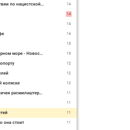
Для русских - миллион евро сверху: Лайма Вайкуле продает особняк в Латвии по нацистской логике
14
14
14
фе
14
13
Минобороны показало кадры ударов по сухогрузам в районе Одессы в Черном море - Новости на Вести.ru
13
ропорту
12
елей
12
й коляске
12
Пенсиягә вакытыннан алда чыгу: Татарстанда моңа кемнәр хокуклы һәм ничек рәсмиләштерергә
11
11
етей
11
о она стоит
11