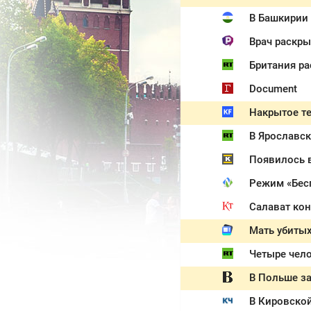
В Башкирии 
Врач раскры
Британия ра
Document
В Ярославск
Появилось в
Режим «Бесп
Салават кон
Мать убитых
Четыре чело
В Польше за
В Кировской