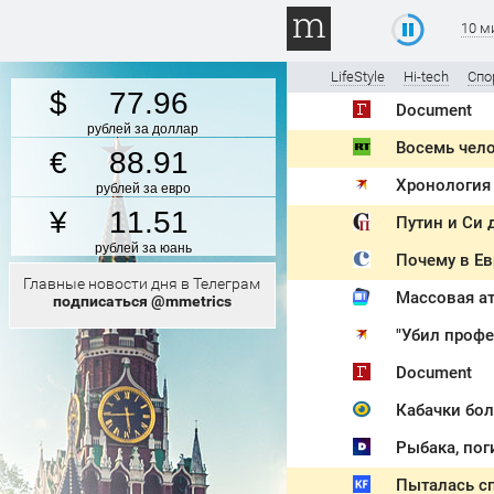
10 м
LifeStyle
Hi-tech
Спо
77.96
Document
рублей за доллар
Восемь чело
88.91
рублей за евро
11.51
рублей за юань
Почему в Е
Главные новости дня в Телеграм
Массовая ат
подписаться @mmetrics
Document
Рыбака, пог