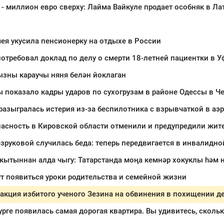
ея укусила пенсионерку на отдыхе в России
отребовал доклад по делу о смерти 18-летней пациентки в У
ызны караучы няня белән йоклаган
разыгралась истерия из-за беспилотника с взрывчаткой в аэ
асность в Кировской области отменили и предупредили жит
зруковой случилась беда: теперь передвигается в инвалидно
ут появиться уроки родительства и семейной жизни
акция избитого ученого Зезина на обвинения в похищении д
урге появилась самая дорогая квартира. Вы удивитесь, скольк