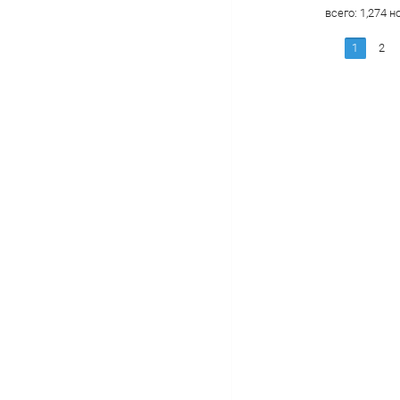
всего:
1,274
но
1
2