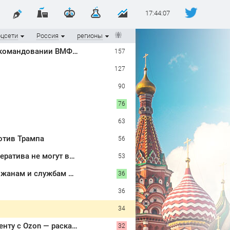
17:44:08
оцсети
Россия
регионы
Полковник армии США Макгрегор: Дырявая блокада Одессы - когда же в командовании ВМФ России за это полетят головы?
157
127
90
76
63
отив Трампа
56
"В офисах полиция, все опечатано": пайщики кировского кредитного кооператива не могут вернуть свои деньги
53
Настоящие реки текут по дорогам и спускам - шторм «нарезал задач» горожанам и службам Сызрани
36
36
34
Бетон и плитка на даче отходят в прошлое: дачники скупают резиновую ленту с Ozon — раскатал за минуты, и после дождя ни грязи, ни скользоты
32