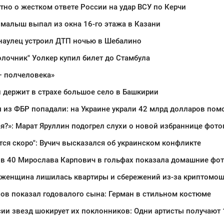
тно о жестком ответе России на удар ВСУ по Керчи
малыш выпал из окна 16-го этажа в Казани
наулец устроил ДТП ночью в Шебалино
лочник" Уолкер купил билет до Стамбула
— полчеловека»
 держит в страхе большое село в Башкирии
 из ФБР попадали: на Украине украли 42 млрд долларов пом
ая?»: Марат Яруллин подогрел слухи о новой избраннице фо
тся скоро": Вучич высказался об украинском конфликте
в 40 Мирослава Карпович в гольфах показала домашние фот
 женщина лишилась квартиры и сбережений из-за криптомо
ов показал годовалого сына: Герман в стильном костюме