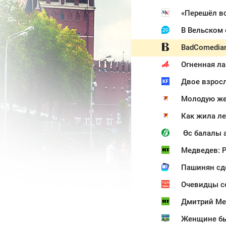
«Перешёл вс
В Вельском
BadComedia
Огненная ла
Молодую же
Как жила ле
Өс балалы 
Медведев: Р
Пашинян сд
Очевидцы с
Дмитрий Ме
Женщине был