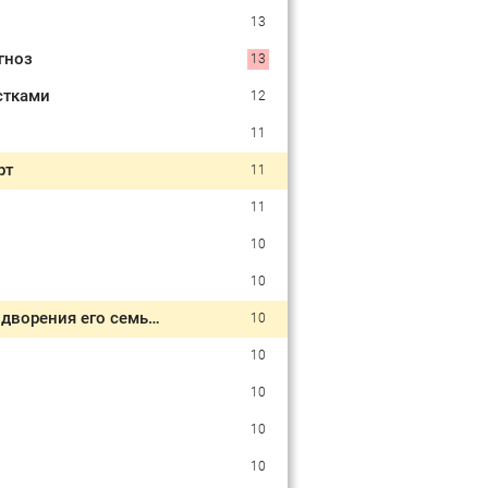
13
гноз
13
стками
12
11
рт
11
11
10
10
Герой мема «Весёлый молочник» подготовил запасной план на случай выдворения его семьи из РФ
10
10
10
10
10