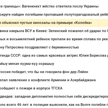
е границы»: Вагенкнехт жёстко ответила послу Украины
 округе найден погибшим пропавший полуторагодовалый реб
n объяснил пустые кинозалы на премьере «Колобка»
вина накрыла ВСУ в Киеве: Зеленский пожалел об ударах по
ну Петросяна поздравляют с беременностью
генда СССР: одна из самых красивых актрис Юлия Борисова 
айыу менән күҙмә-күҙ осрашыу
оссия победит, что бы ни говорила фон дер Ляйен
елал заявление о конфликте Армении и Азербайджана
ообщают о пожаре в корпусе ТГСХА
дведев: западная дипломатия полностью себя дискредитиро
о всего 46 лет: в полиции выяснили, как на Волге погибли