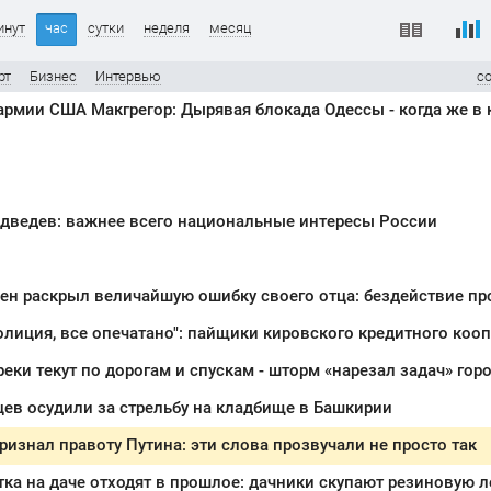
инут
час
сутки
неделя
месяц
рт
Бизнес
Интервью
с
дведев: важнее всего национальные интересы России
ен раскрыл величайшую ошибку своего отца: бездействие пр
ев осудили за стрельбу на кладбище в Башкирии
изнал правоту Путина: эти слова прозвучали не просто так