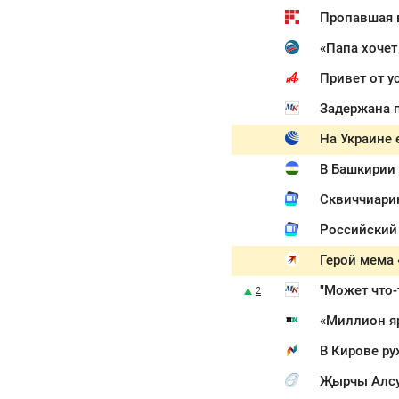
Пропавшая 
«Папа хочет
Привет от у
Задержана п
На Украине 
В Башкирии
Сквиччиарин
Российский 
"Может что-
2
«Миллион я
В Кирове ру
Җырчы Алсу