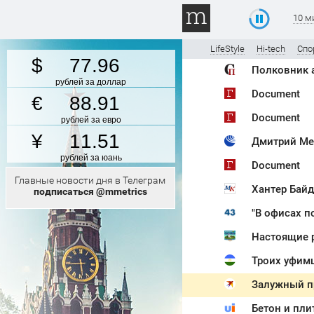
10 м
LifeStyle
Hi-tech
Спо
77.96
рублей за доллар
Document
88.91
Document
рублей за евро
11.51
Дмитрий Ме
рублей за юань
Document
Главные новости дня в Телеграм
Хантер Байд
подписаться @mmetrics
Троих уфимц
Залужный пр