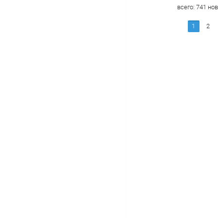
всего:
741
нов
1
2