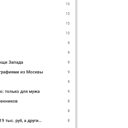
10
10
10
10
9
9
ощи Запада
9
тографиями из Москвы
9
9
о: только для мужа
9
шенников
8
8
Размер пенсии звезд шокирует их поклонников: Одни артисты получают 19 тыс. руб, а другие в 3 раза больше
8