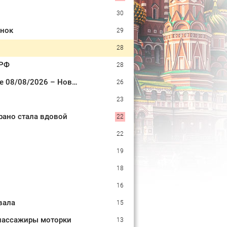
30
ёнок
29
28
 РФ
28
Двое взрослых и восьмилетний ребенок пропали во время сплава по реке 08/08/2026 – Новости
26
23
рано стала вдовой
22
22
19
18
16
вала
15
 пассажиры моторки
13