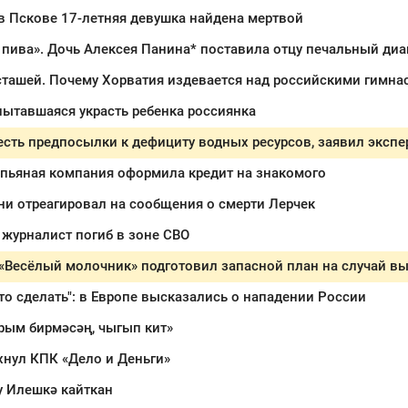
в Пскове 17-летняя девушка найдена мертвой
 пива». Дочь Алексея Панина* поставила отцу печальный диа
сташей. Почему Хорватия издевается над российскими гимна
ытавшаяся украсть ребенка россиянка
есть предпосылки к дефициту водных ресурсов, заявил экспе
 пьяная компания оформила кредит на знакомого
и отреагировал на сообщения о смерти Лерчек
журналист погиб в зоне СВО
то сделать": в Европе высказались о нападении России
рым бирмәсәң, чыгып кит»
хнул КПК «Дело и Деньги»
 Илешкә кайткан