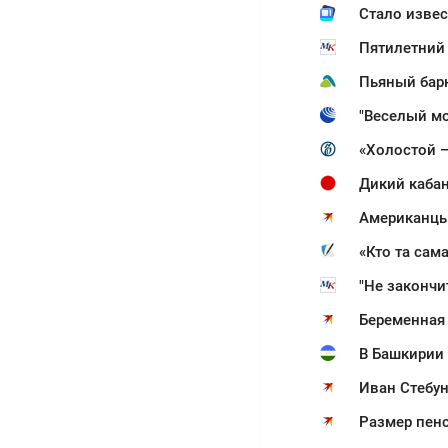
Стало извес
Пятилетний 
Пьяный бар
"Веселый мо
«Холостой 
Дикий кабан
Американцы
«Кто та сам
"Не закончи
Беременная 
В Башкирии
Иван Стебун