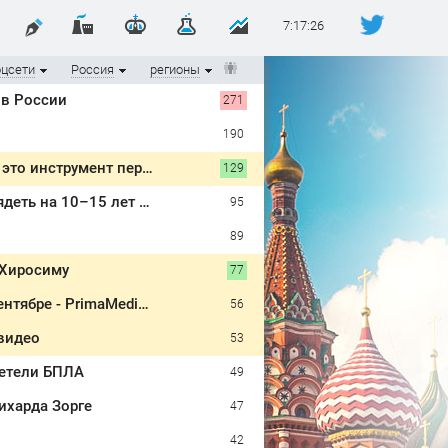
7:17:27
оцсети
Россия
регионы
ив России
271
190
Цепь из 19 американских атомных подлодок «окружает» Россию и Китай: это инструмент первого массированного удара
129
Омолаживающий макияж после 40 лет: приемы, которые помогают выглядеть на 10–15 лет моложе без уколов красоты
95
89
 Хиросиму
77
Работающим, и неработающим: по 27 400 рублей вручат пенсионерам в сентябре - PrimaMedia.ru
56
видео
53
летели БПЛА
49
ихарда Зорге
47
42