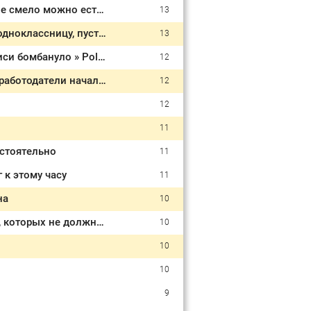
Жареная картошка — не враг, а друг? Врач-хирург назвал продукты, которые смело можно есть, и те, что лучше забыть » PolitCentr-NEWS
13
«Вы хотите сделать меня невменяемым?»: Как 15-летний школьник убил одноклассницу, пустил следствие по ложному следу и избежал наказания
13
Британец в шоке от собянинской Москвы: у релокантов в Ереване и Тбилиси бомбануло » PolitCentr-NEWS
12
Сегодня в Липецке: раскалённое пекло, изощрённые способы, которыми работодатели начали удерживать сотрудников
12
12
11
стоятельно
11
 к этому часу
11
на
10
Неряшливую хозяйку выдает кухня - и это не немытые тарелки: 10 вещей, которых не должно быть на кухне
10
10
10
9