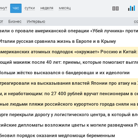
инут
час
сутки
неделя
месяц
рт
Бизнес
Интервью
с
вили о провале американской операции «Убей лучника» прот
талии русская сравнила жизнь в Европе и в Крыму
Польши жёстко высказался о бандеровцах и их идеологии
реагировали на высказывания властей Японии про атаку на
ные людьми пляжи российского курортного города сняли на 
урге перекрыли дорогу у логистического центра, в который в
сийские дипломаты возложили цветы к могиле разведчика Р
бновил порядок оказания медпомощи беременным