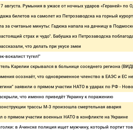
 7 августа. Румыния в ужасе от ночных ударов «Гераней» по 
дажа билетов на самолет из Петрозаводска на горный курорт
ла за считаные минуты: Гадюка напала на дачницу в Подмоск
ассказали, что делать при укусе змеи
эк-вокалист түгел!"
ель Карелии скрывался в больнице соседнего региона (ВИД
мения осознаёт, что одновременное членство в ЕАЭС и ЕС 
егини" заявили о прямом участии НАТО в ударах по РФ - Ново
аскрыли, что именно приведёт Украину к поражению
конструкции трассы М-3 произошла смертельная авария
л о прямом участии военных НАТО в конфликте на Украине
голки: в Ачинске полиция ищет мужчину, который портит тов