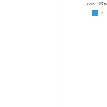
всего:
1,105
но
1
2