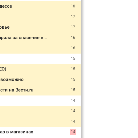
Одессе
18
17
овье
17
"Пережили настоящий страх и чудо". Бабушка из Петрозаводска поблагодарила за спасение внучки
16
16
15
ЕО)
15
невозможно
15
сти на Вести.ru
15
14
14
14
ар в магазинах
14