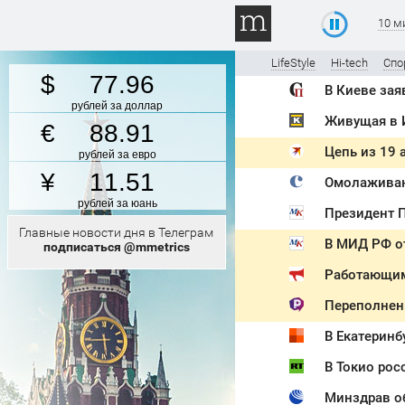
10 м
LifeStyle
Hi-tech
Спо
77.96
В Киеве зая
рублей за доллар
Живущая в И
88.91
рублей за евро
11.51
рублей за юань
Президент 
Главные новости дня в Телеграм
В МИД РФ от
подписаться @mmetrics
Переполнен
В Екатеринб
В Токио рос
Минздрав о