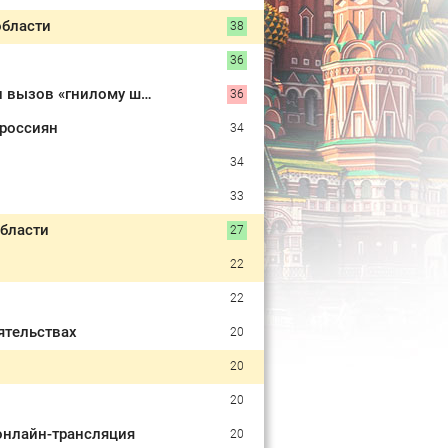
области
38
36
«Их хотели стереть в порошок»: как патриоты Рыбин и Сенчукова бросили вызов «гнилому шоу-бизу»
36
 россиян
34
34
33
области
27
22
22
ятельствах
20
20
20
 онлайн-трансляция
20