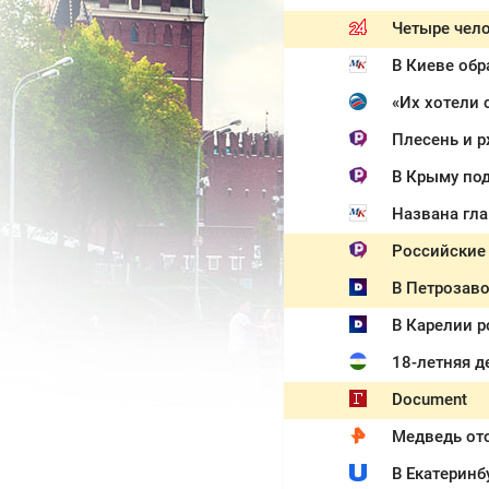
Четыре чело
В Киеве обр
Плесень и р
В Крыму под
Названа гла
Российские 
В Петрозаво
В Карелии р
18-летняя д
Document
Медведь ото
В Екатеринб