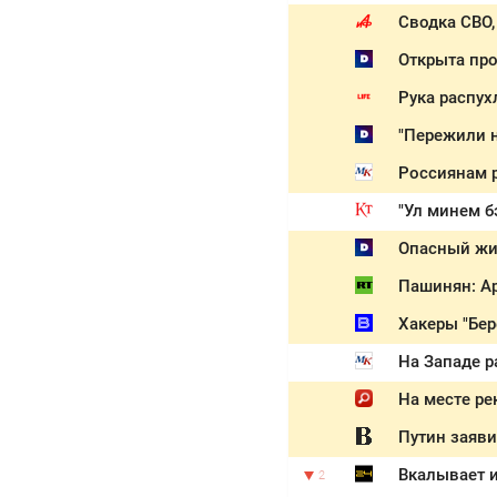
Сводка СВО,
Открыта про
Рука распух
Россиянам р
"Ул минем б
Опасный жит
Пашинян: Ар
Хакеры "Бер
На Западе р
На месте ре
Путин заяви
Вкалывает и
2