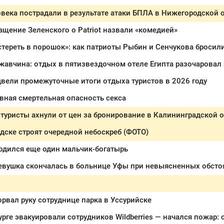
века пострадали в результате атаки БПЛА в Нижегородской 
ащение Зеленского о Patriot назвали «комедией»
жавчина: отдых в пятизвездочном отеле Египта разочаровал
вели промежуточные итоги отдыха туристов в 2026 году
вная смертельная опасность секса
туристы ахнули от цен за бронирование в Калининградской 
дске строят очередной небоскреб (ФОТО)
одился еще один мальчик-богатырь
евушка скончалась в больнице Уфы при невыясненных обсто
рвал руку сотруднице парка в Уссурийске
урге эвакуировали сотрудников Wildberries — начался пожар: