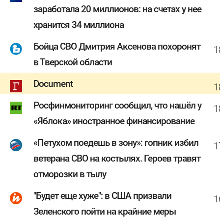
заработала 20 миллионов: на счетах у нее
хранится 34 миллиона
Бойца СВО Дмитрия Аксенова похоронят
1
в Тверской области
Document
1
Росфинмониторинг сообщил, что нашёл у
1
«Яблока» иностранное финансирование
«Петухом поедешь в зону»: гопник избил
1
ветерана СВО на костылях. Героев травят
отморозки в тылу
"Будет еще хуже": в США призвали
1
Зеленского пойти на крайние меры