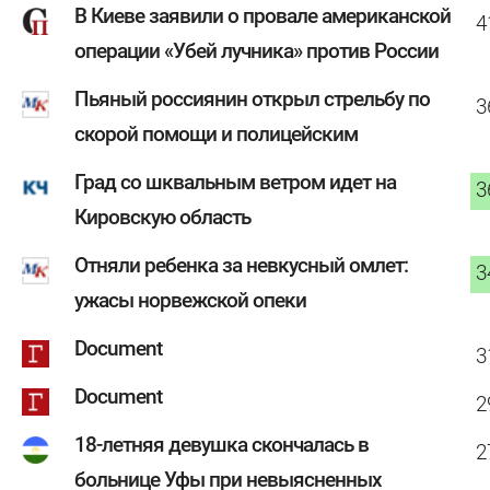
В Киеве заявили о провале американской
4
операции «Убей лучника» против России
Пьяный россиянин открыл стрельбу по
3
скорой помощи и полицейским
Град со шквальным ветром идет на
3
Кировскую область
Отняли ребенка за невкусный омлет:
3
ужасы норвежской опеки
Document
3
Document
2
18-летняя девушка скончалась в
2
больнице Уфы при невыясненных